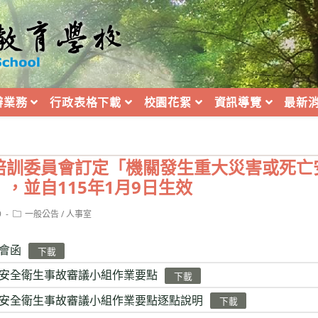
辦業務
行政表格下載
校園花絮
資訊導覽
最新
培訓委員會訂定「機關發生重大災害或死亡
，並自115年1月9日生效
Post
9
一般公告
/
人事室
category:
會函
下載
安全衛生事故審議小組作業要點
下載
安全衛生事故審議小組作業要點逐點說明
下載