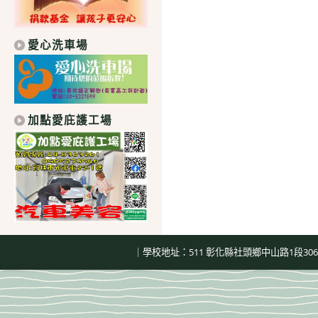
愛心洗車場
加點愛庇護工場
｜學校地址：511 彰化縣社頭鄉中山路1段306號｜總機：04