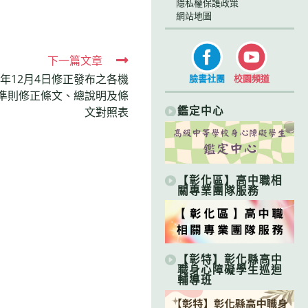
隱私權保護政策
網站地圖
下一篇文章
4年12月4日修正發布之各機
臉書社團
校園頻道
準則修正條文、總說明及條
鑑定中心
文對照表
【彰化區】高中職相
關專業團隊服務
【彰特】彰化縣高中
職身心障礙學生巡迴
輔導班