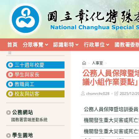
跳
轉
至
主
要
內
首頁
分眾導覽
認識彰特
行政單位
國教署委
容
:::
>
人事室
>
三十週年校慶
公務人員保障暨
學生與家長
議小組作業要點」
教職員工
校友與訪客
Post
Post
chsmrchc028
2025/12/2
author:
last
modified:
公務人員保障暨培訓委員
公務網站
機關發生重大災害或死亡
國教署雲端差勤系統
機關發生重大災害或死亡
學生園地