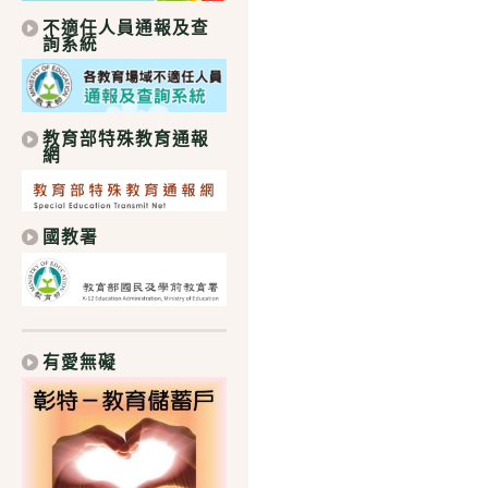
不適任人員通報及查
詢系統
教育部特殊教育通報
網
國教署
有愛無礙