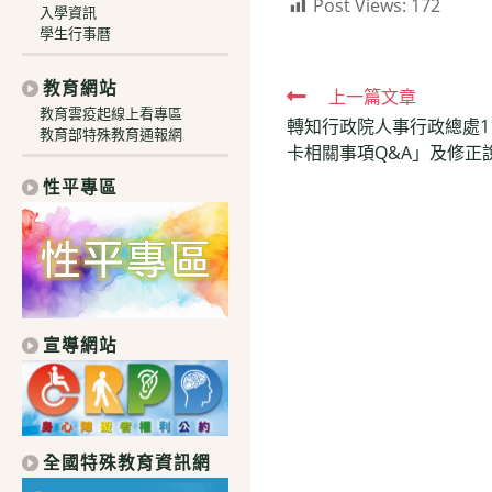
Post Views:
172
入學資訊
學生行事曆
教育網站
Read
上一篇文章
教育雲疫起線上看專區
轉知行政院人事行政總處1
more
教育部特殊教育通報網
卡相關事項Q&A」及修正
articles
性平專區
宣導網站
全國特殊教育資訊網