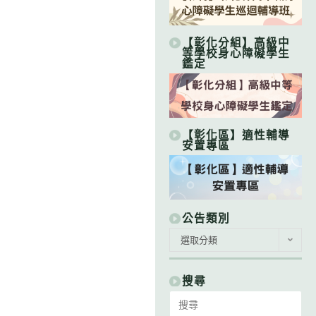
【彰化分組】高級中
等學校身心障礙學生
鑑定
【彰化區】適性輔導
安置專區
公告類別
公
選取分類
告
類
別
搜尋
Search
for: