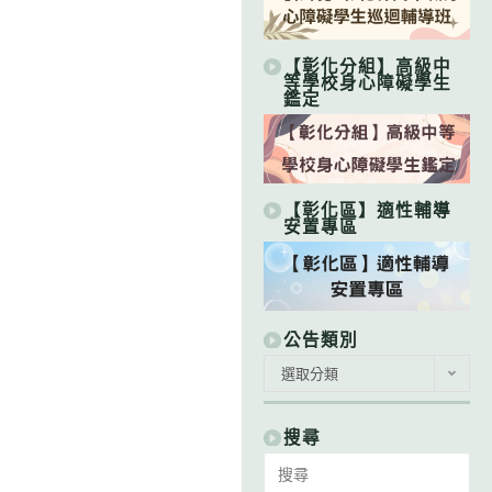
【彰化分組】高級中
等學校身心障礙學生
鑑定
【彰化區】適性輔導
安置專區
公告類別
公
選取分類
告
類
別
搜尋
Search
for: