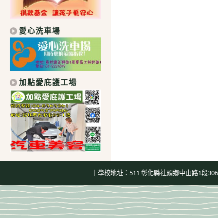
愛心洗車場
加點愛庇護工場
｜學校地址：511 彰化縣社頭鄉中山路1段306號｜總機：04