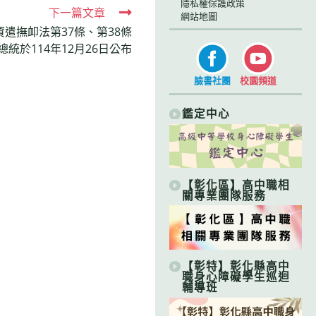
隱私權保護政策
下一篇文章
網站地圖
遣撫卹法第37條、第38條
統於114年12月26日公布
臉書社團
校園頻道
鑑定中心
【彰化區】高中職相
關專業團隊服務
【彰特】彰化縣高中
職身心障礙學生巡迴
輔導班