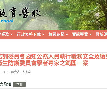
辦業務
行政表格下載
校園花絮
資訊導覽
最新
培訓委員會函知公務人員執行職務安全及衛
衛生防護委員會學者專家之範圍一案
Post
3
一般公告
/
人事室
category:
會函知
下載