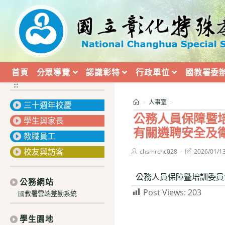
跳
轉
至
主
要
內
首頁
分眾導覽
認識彰特
行政單位
國教署委
容
:::
>
人事室
>
三十週年校慶
公務人員保障暨
學生與家長
有關遴聘安全及
教職員工
校友與訪客
Post
Post
chsmrchc028
2026/01/1
author:
last
modified:
公務人員保障暨培訓委員
公務網站
Post Views:
203
國教署雲端差勤系統
學生園地