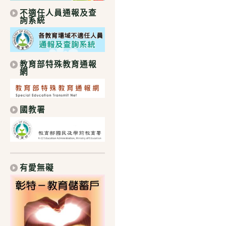
不適任人員通報及查
詢系統
教育部特殊教育通報
網
國教署
有愛無礙