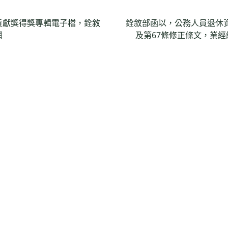
出貢獻獎得獎專輯電子檔，銓敘
銓敘部函以，公務人員退休資
網
及第67條修正條文，業經總