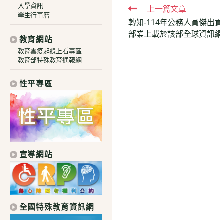
入學資訊
Read
上一篇文章
學生行事曆
轉知-114年公務人員傑
more
部業上載於該部全球資訊
articles
教育網站
教育雲疫起線上看專區
教育部特殊教育通報網
性平專區
宣導網站
全國特殊教育資訊網