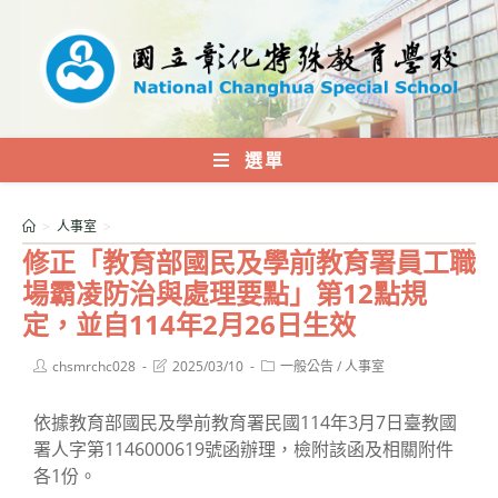
跳
轉
至
主
要
內
選單
容
>
人事室
>
修正「教育部國民及學前教育署員工職
場霸凌防治與處理要點」第12點規
定，並自114年2月26日生效
Post
Post
Post
chsmrchc028
2025/03/10
一般公告
/
人事室
author:
last
category:
modified:
依據教育部國民及學前教育署民國114年3月7日臺教國
署人字第1146000619號函辦理，檢附該函及相關附件
各1份。