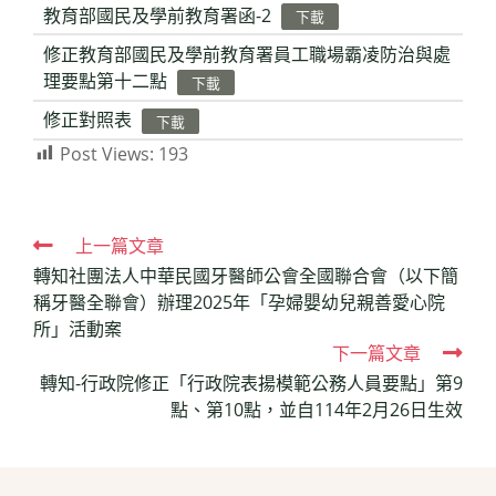
教育部國民及學前教育署函-2
下載
修正教育部國民及學前教育署員工職場霸凌防治與處
理要點第十二點
下載
修正對照表
下載
Post Views:
193
Read
上一篇文章
轉知社團法人中華民國牙醫師公會全國聯合會（以下簡
more
稱牙醫全聯會）辦理2025年「孕婦嬰幼兒親善愛心院
articles
所」活動案
下一篇文章
轉知-行政院修正「行政院表揚模範公務人員要點」第9
點、第10點，並自114年2月26日生效