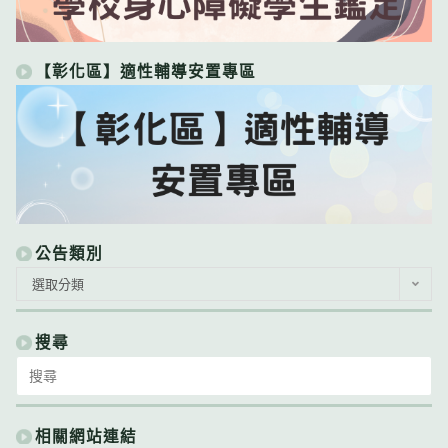
【彰化區】適性輔導安置專區
公告類別
公
選取分類
告
類
別
搜尋
Search
for:
相關網站連結