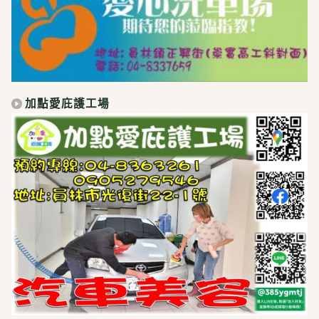
加點愛庇護工場