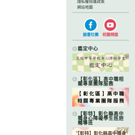
隱私權保護政策
網站地圖
臉書社團
校園頻道
鑑定中心
【彰化區】高中職相
關專業團隊服務
【彰特】彰化縣高中
職身心障礙學生巡迴
輔導班