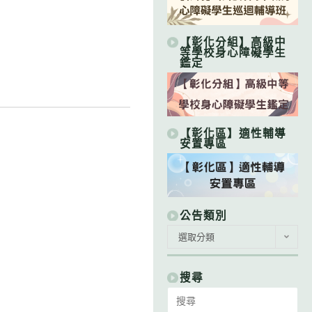
【彰化分組】高級中
等學校身心障礙學生
鑑定
【彰化區】適性輔導
安置專區
公告類別
公
選取分類
告
類
別
搜尋
Search
for: