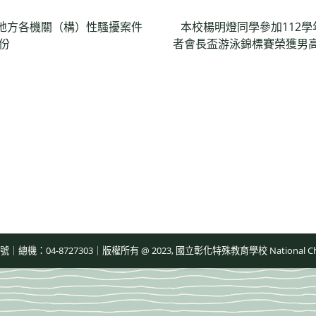
及地方各機關（構）性騷擾案件
本校楊明燈同學參加112
份
者會長盃游泳錦標賽榮獲男高中
-8727303｜版權所有 @ 2023, 國立彰化特殊教育學校 National Changhua Speci