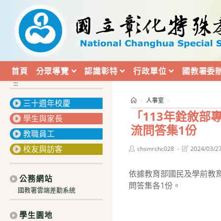
跳
轉
至
主
要
內
首頁
分眾導覽
認識彰特
行政單位
國教署委
容
:::
>
人事室
>
三十週年校慶
「113年銓敘
學生與家長
流問答集1份
教職員工
校友與訪客
Post
Post
chsmrchc028
2024/03/2
author:
last
modified:
依據教育部國民及學前教育署
公務網站
問答集各1份。
國教署雲端差勤系統
學生園地