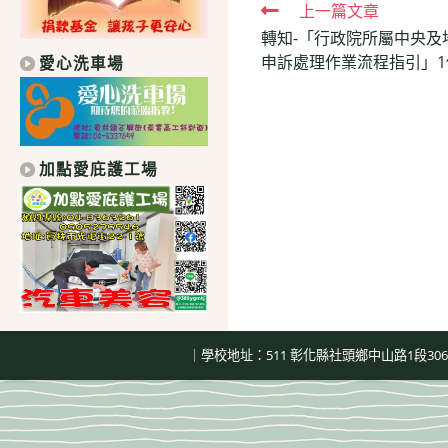
Read
上一篇文章
轉知-「行政院所屬中央
more
申訴處理作業流程指引」1
愛心洗車場
articles
加點愛庇護工場
｜學校地址：511 彰化縣社頭鄉中山路1段306號｜總機：04