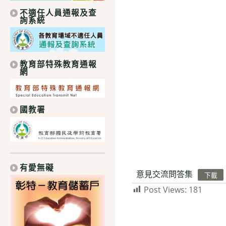
不適任人員通報及查
詢系統
教育部特殊教育通報
網
國教署
有愛無礙
意見交流問答集
下載
Post Views:
181