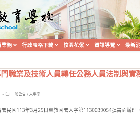
辦業務
行政表格下載
校園花絮
資訊導覽
最新
部專門職業及技術人員轉任公務人員法制與實
Post
7
一般公告
/
人事室
category:
民國113年3月25日臺教國署人字第1130039054號書函辦