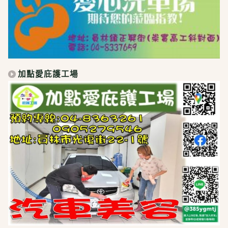
加點愛庇護工場