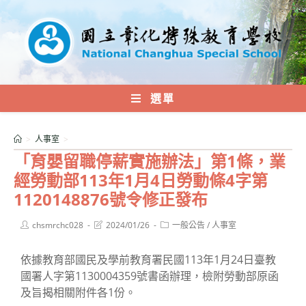
跳
轉
至
主
要
內
選單
容
>
人事室
>
「育嬰留職停薪實施辦法」第1條，業
經勞動部113年1月4日勞動條4字第
1120148876號令修正發布
Post
Post
Post
chsmrchc028
2024/01/26
一般公告
/
人事室
author:
last
category:
modified:
依據教育部國民及學前教育署民國113年1月24日臺教
國署人字第1130004359號書函辦理，檢附勞動部原函
及旨揭相關附件各1份。