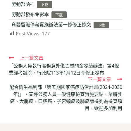
勞動部函-1
下載
勞動部發布令影本
下載
育嬰留職停薪實施辦法第一條修正條文
下載
Post Views:
177
Read
上一篇文章
「公務人員執行職務意外傷亡慰問金發給辦法」第4條
more
業經考試院、行政院113年1月12日令修正發布
articles
下一篇文章
配合衛生福利部「第五期國家癌症防治計畫(2024-2030
年)」，宣導公務人員一般健康檢查實施要點，業將乳
癌、大腸癌、口腔癌、子宮頸癌及肺癌篩檢列為檢查項
目，歡迎多加利用