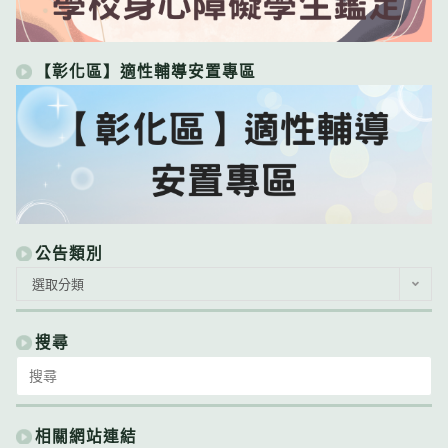
【彰化區】適性輔導安置專區
公告類別
公
選取分類
告
類
別
搜尋
Search
for:
相關網站連結