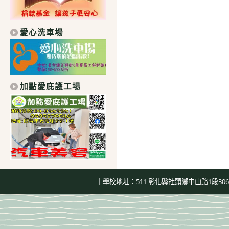
愛心洗車場
加點愛庇護工場
｜學校地址：511 彰化縣社頭鄉中山路1段306號｜總機：04