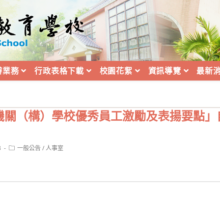
辦業務
行政表格下載
校園花絮
資訊導覽
最新
機關（構）學校優秀員工激勵及表揚要點」自
Post
3
一般公告
/
人事室
category: