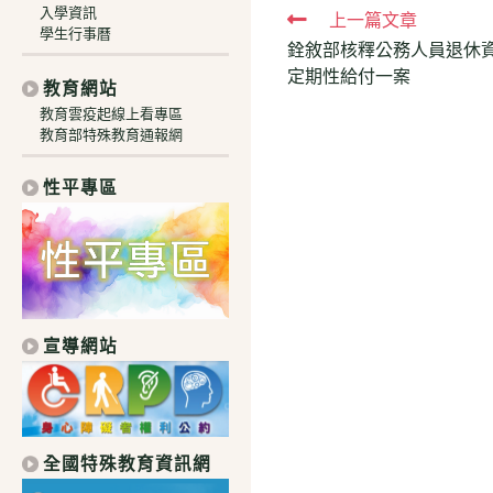
入學資訊
Read
上一篇文章
學生行事曆
銓敘部核釋公務人員退休資
more
定期性給付一案
articles
教育網站
教育雲疫起線上看專區
教育部特殊教育通報網
性平專區
宣導網站
全國特殊教育資訊網