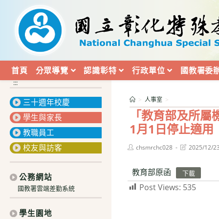
跳
轉
至
主
要
內
首頁
分眾導覽
認識彰特
行政單位
國教署委
容
:::
>
人事室
>
三十週年校慶
「教育部及所屬
學生與家長
1月1日停止適用
教職員工
校友與訪客
Post
Post
chsmrchc028
2025/12/2
author:
last
modified:
教育部原函
下載
公務網站
Post Views:
535
國教署雲端差勤系統
學生園地