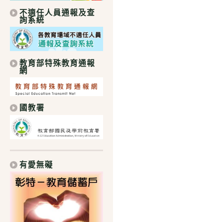
不適任人員通報及查
詢系統
教育部特殊教育通報
網
國教署
有愛無礙