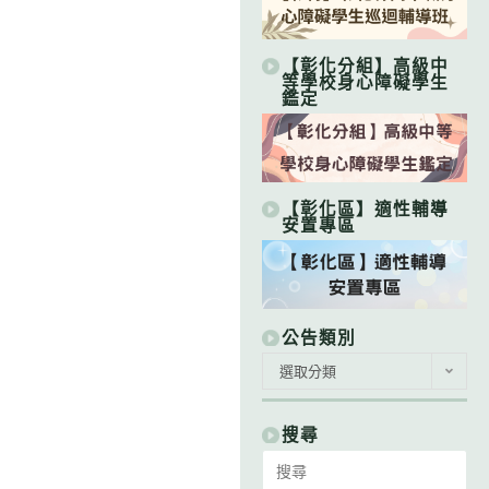
【彰化分組】高級中
等學校身心障礙學生
鑑定
【彰化區】適性輔導
安置專區
公告類別
公
選取分類
告
類
別
搜尋
Search
for: