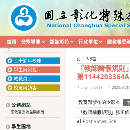
跳
轉
至
主
要
內
首頁
分眾導覽
認識彰特
行政單位
國教署委
容
:::
>
人事室
>
三十週年校慶
「教師請假規則」
學生與家長
第114420336
教職員工
校友與訪客
Post
Post
chsmrchc028
2025/10/1
author:
last
modified:
教育部發布函令影本
公務網站
「教師請假規則」修正條
國教署雲端差勤系統
Post Views:
548
學生園地