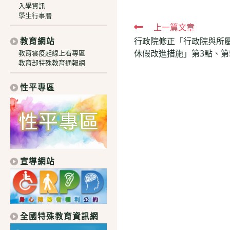
入學資訊
學生行事曆
Read
上一篇文章
行政院修正「行政院與所
教育網站
more
休假改進措施」第3點、第5
教育雲疫起線上看專區
articles
教育部特殊教育通報網
性平專區
宣導網站
全國特殊教育資訊網