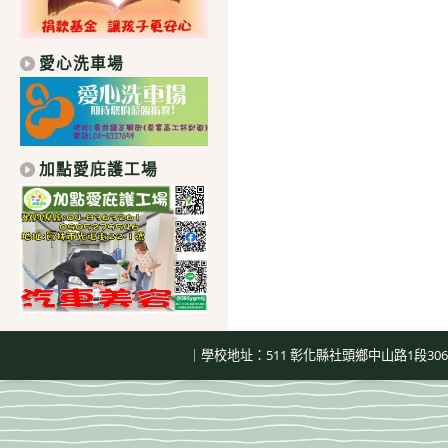
愛心洗車場
加點愛庇護工場
｜學校地址：511 彰化縣社頭鄉中山路1段306號｜總機：04