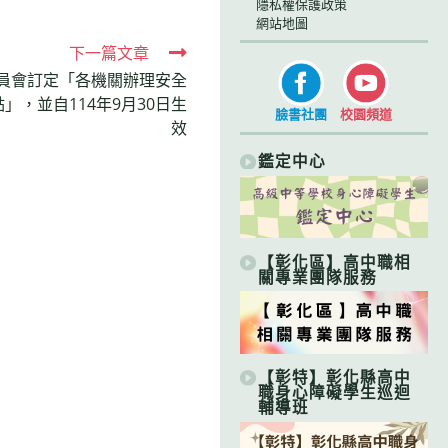
隱私權保護政策
網站地圖
下一篇文章
員會訂定「各機關辦理安全
，並自114年9月30日生
臉書社團
校園頻道
效
鑑定中心
【彰化區】高中職相
關專業團隊服務
【彰特】彰化縣高中
職身心障礙學生巡迴
輔導班