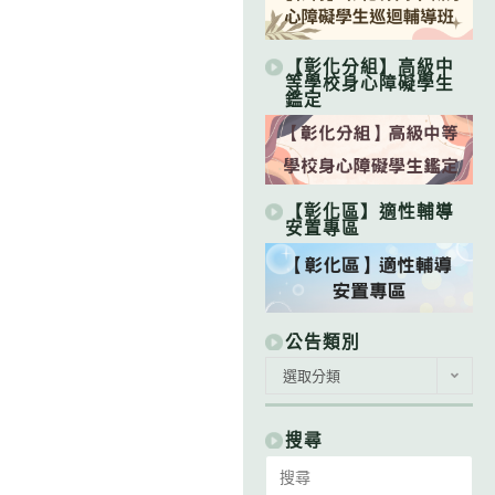
【彰化分組】高級中
等學校身心障礙學生
鑑定
【彰化區】適性輔導
安置專區
公告類別
公
選取分類
告
類
別
搜尋
Search
for: