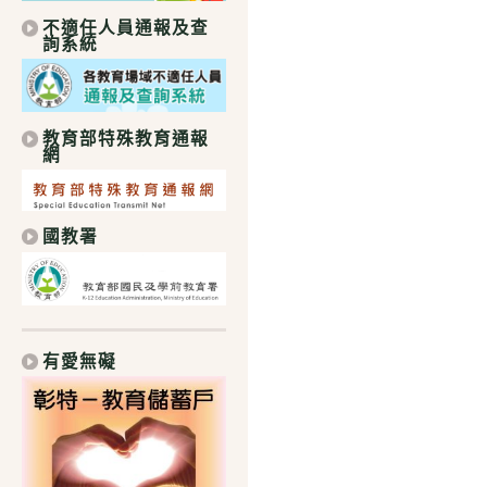
不適任人員通報及查
詢系統
教育部特殊教育通報
網
國教署
有愛無礙