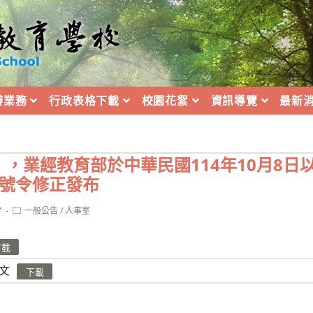
辦業務
行政表格下載
校園花絮
資訊導覽
最新
，業經教育部於中華民國114年10月8日
4A號令修正發布
Post
7
一般公告
/
人事室
category:
下載
文
下載