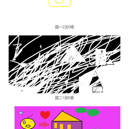
國一2沈0晴
國二1邱0賓