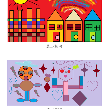
農三2賴0祥