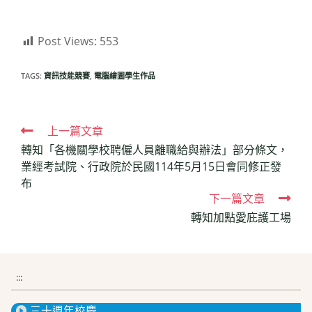
Post Views:
553
TAGS:
資訊技能競賽
,
電腦繪圖學生作品
Read
上一篇文章
轉知「各機關學校聘僱人員離職給與辦法」部分條文，
more
業經考試院、行政院於民國114年5月15日會同修正發
articles
布
下一篇文章
轉知加點愛庇護工場
:::
三十週年校慶