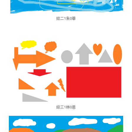
綜二1朱0華
綜三1林0恩