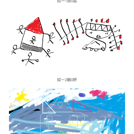
綜一1周0昌
綜一2賴0婷