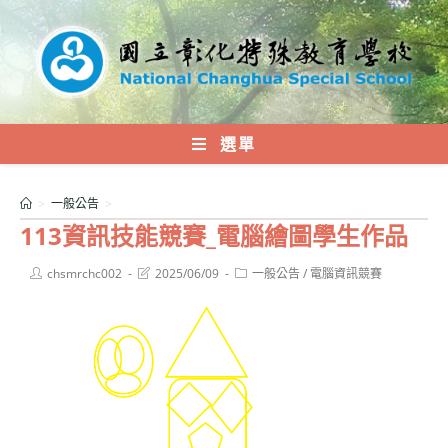
跳
轉
至
主
要
內
選單
容
>
一般公告
>
113資訊技能競賽_電腦繪圖學生作品
Post
Post
Post
chsmrchc002
2025/06/09
一般公告
/
電腦資訊競賽
author:
last
category:
modified: