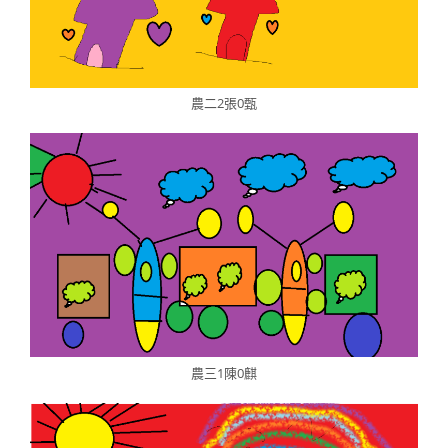
農二2張0甄
農三1陳0麒