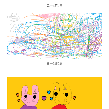
農一1石0貴
農一2郭0恩