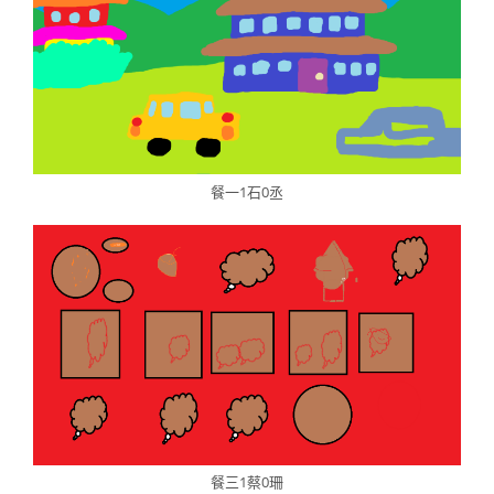
餐一1石0丞
餐三1蔡0珊