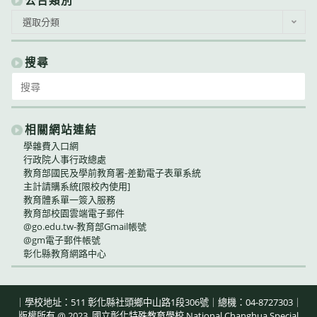
公
選取分類
告
類
別
搜尋
Search
for:
相關網站連結
學雜費入口網
行政院人事行政總處
教育部國民及學前教育署-差勤電子表單系統
主計請購系統[限校內使用]
教育體系單一簽入服務
教育部校園雲端電子郵件
@go.edu.tw-教育部Gmail帳號
@gm電子郵件帳號
彰化縣教育網路中心
｜學校地址：511 彰化縣社頭鄉中山路1段306號｜總機：04-8727303｜
版權所有 @ 2023, 國立彰化特殊教育學校 National Changhua Special