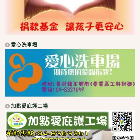
愛心洗車場
加點愛庇護工場