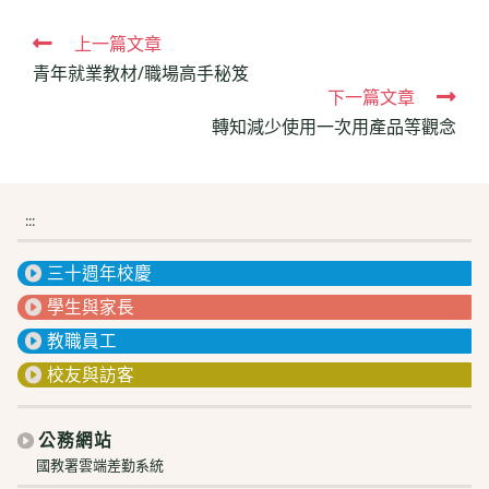
Read
上一篇文章
青年就業教材/職場高手秘笈
more
下一篇文章
articles
轉知減少使用一次用產品等觀念
:::
三十週年校慶
學生與家長
教職員工
校友與訪客
公務網站
國教署雲端差勤系統