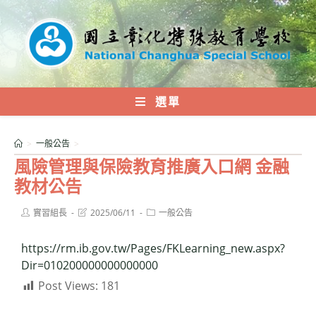
跳
轉
至
主
要
內
選單
容
>
一般公告
>
風險管理與保險教育推廣入口網 金融
教材公告
Post
Post
Post
實習組長
2025/06/11
一般公告
author:
last
category:
modified:
https://rm.ib.gov.tw/Pages/FKLearning_new.aspx?
Dir=010200000000000000
Post Views:
181