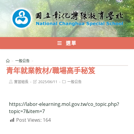
跳
轉
至
主
要
內
選單
容
>
一般公告
>
青年就業教材/職場高手秘笈
Post
Post
Post
實習組長
2025/06/11
一般公告
author:
last
category:
modified:
https://labor-elearning.mol.gov.tw/co_topic.php?
topic=7&item=7
Post Views:
164