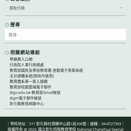
公
選取分類
告
類
別
搜尋
Search
for:
相關網站連結
學雜費入口網
行政院人事行政總處
教育部國民及學前教育署-差勤電子表單系統
主計請購系統[限校內使用]
教育體系單一簽入服務
教育部校園雲端電子郵件
@go.edu.tw-教育部Gmail帳號
@gm電子郵件帳號
彰化縣教育網路中心
｜學校地址：511 彰化縣社頭鄉中山路1段306號｜總機：04-8727303｜
版權所有 @ 2023, 國立彰化特殊教育學校 National Changhua Special