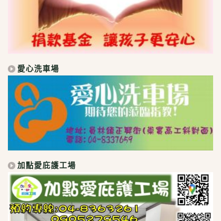
愛心洗車場
加點愛庇護工場