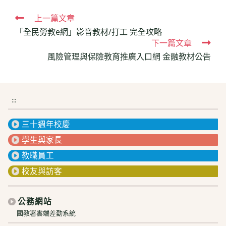
Read
上一篇文章
「全民勞教e網」影音教材/打工 完全攻略
more
下一篇文章
articles
風險管理與保險教育推廣入口網 金融教材公告
:::
三十週年校慶
學生與家長
教職員工
校友與訪客
公務網站
國教署雲端差勤系統