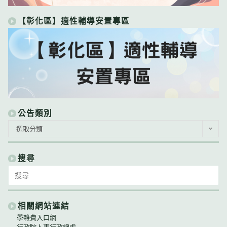
【彰化區】適性輔導安置專區
公告類別
公
選取分類
告
類
別
搜尋
Search
for:
相關網站連結
學雜費入口網