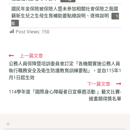
國民年金保險被保險人暨未參加相關社會保險之我國
籍新生兒之生母生育補助要點總說明、逐條說明
下
載
Post Views:
150
Read
上一篇文章
公務人員保障暨培訓委員會訂定「各機關實施公務人員
more
執行職務安全及衛生防護教育訓練要點」，並自115年1
articles
月1日起生效
下一篇文章
114學年度「國際身心障礙者日宣導週活動 」藝文比賽-
繪畫類得獎名單
:::