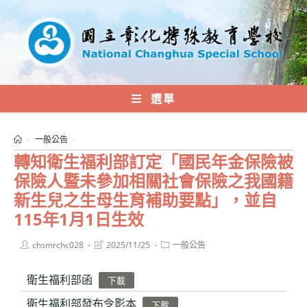
跳
轉
至
主
要
內
選單
容
>
一般公告
>
轉知衛生福利部訂定「國民年金保險被
保險人暨未參加相關社會保險之我國籍
新生兒之生母生育補助要點」，並自
115年1月1日生效
Post
Post
Post
chsmrchc028
2025/11/25
一般公告
author:
last
category:
modified:
衛生福利部函
下載
衛生福利部發布令影本
下載