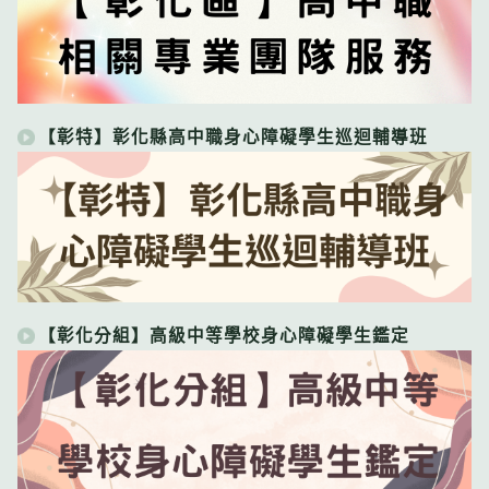
【彰特】彰化縣高中職身心障礙學生巡迴輔導班
【彰化分組】高級中等學校身心障礙學生鑑定