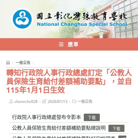
跳
轉
至
主
要
內
選單
容
>
一般公告
>
轉知行政院人事行政總處訂定「公教人
員保險生育給付差額補助要點」，並自
115年1月1日生效
Post
Post
Post
chsmrchc028
2026/01/13
一般公告
author:
last
category:
modified:
行政院人事行政總處發布令影本
下載
公教人員保險生育給付差額補助要點總說明
下載