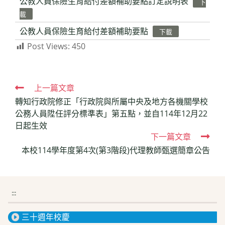
公教人員保險生育給付差額補助要點訂定說明表
下
載
公教人員保險生育給付差額補助要點
下載
Post Views:
450
Read
上一篇文章
轉知行政院修正「行政院與所屬中央及地方各機關學校
more
公務人員陞任評分標準表」第五點，並自114年12月22
articles
日起生效
下一篇文章
本校114學年度第4次(第3階段)代理教師甄選簡章公告
:::
三十週年校慶