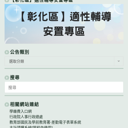
【彰化區】適性輔導安置專區
公告類別
公
選取分類
告
類
別
搜尋
Search
for:
相關網站連結
學雜費入口網
行政院人事行政總處
教育部國民及學前教育署-差勤電子表單系統
主計請購系統[限校內使用]