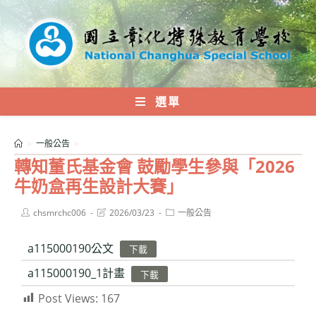
跳
轉
至
主
要
內
選單
容
>
一般公告
>
轉知董氏基金會 鼓勵學生參與「2026
牛奶盒再生設計大賽」
Post
Post
Post
chsmrchc006
2026/03/23
一般公告
author:
last
category:
modified:
a115000190公文
下載
a115000190_1計畫
下載
Post Views:
167