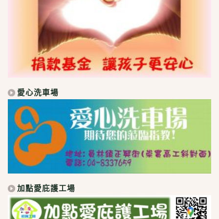
愛心洗車場
加點愛庇護工場