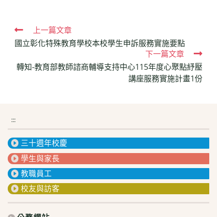
Read
上一篇文章
國立彰化特殊教育學校本校學生申訴服務實施要點
more
下一篇文章
articles
轉知-教育部教師諮商輔導支持中心115年度心聚點紓壓
講座服務實施計畫1份
:::
三十週年校慶
學生與家長
教職員工
校友與訪客