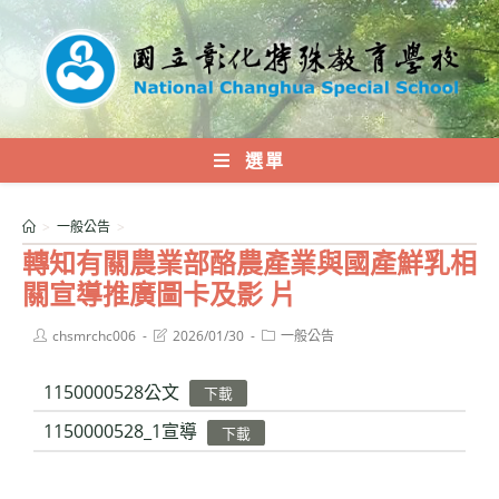
跳
轉
至
主
要
內
選單
容
>
一般公告
>
轉知有關農業部酪農產業與國產鮮乳相
關宣導推廣圖卡及影 片
Post
Post
Post
chsmrchc006
2026/01/30
一般公告
author:
last
category:
modified:
1150000528公文
下載
1150000528_1宣導
下載