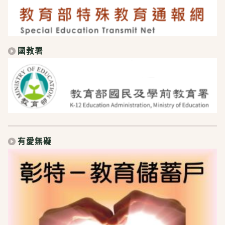
國教署
有愛無礙