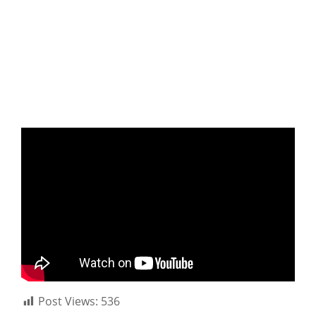
Post Views:
536