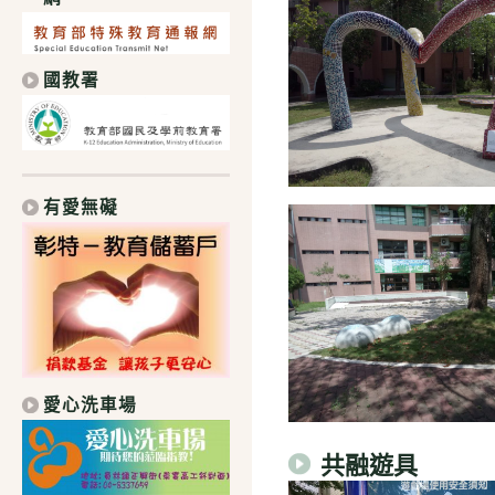
國教署
有愛無礙
愛心洗車場
共融遊具