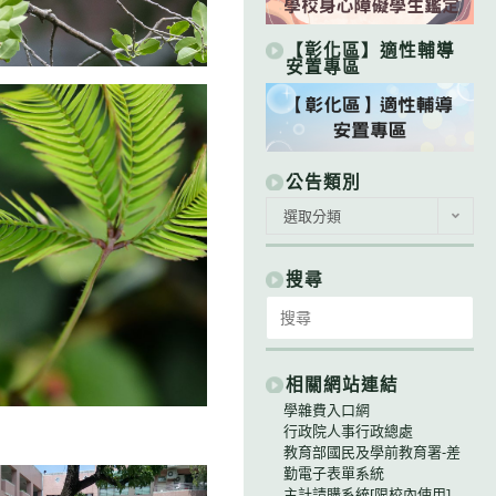
【彰化區】適性輔導
安置專區
公告類別
公
選取分類
告
類
別
搜尋
Search
for:
相關網站連結
學雜費入口網
行政院人事行政總處
教育部國民及學前教育署-差
勤電子表單系統
主計請購系統[限校內使用]