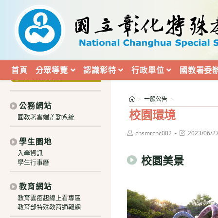
跳
:::
轉
至
三十週年校慶
主
學生與家長
要
教職員工
內
首頁
分眾導覽
認識彰特
行政單位
國教署委
容
校友與訪客
>
一般公告
>
公務網站
校園環境
國教署雲端差勤系統
Post
Post
chsmrchc002
2023/06/2
author:
last
學生園地
modified:
入學資訊
校園美景
學生行事曆
教育網站
教育雲疫起線上看專區
教育部特殊教育通報網