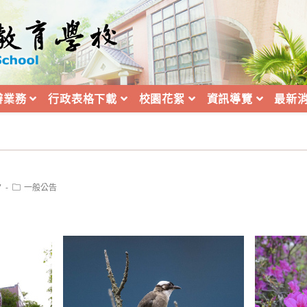
辦業務
行政表格下載
校園花絮
資訊導覽
最新
Post
7
一般公告
category: