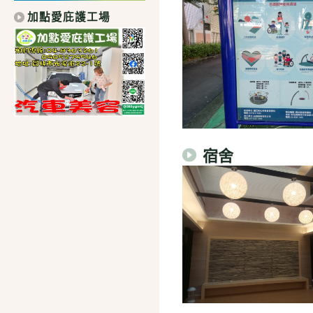
加點愛庇護工場
宿舍