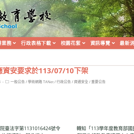
辦業務
行政表格下載
校園花絮
資訊導覽
最新
安要求於113/07/10下架
Post
8
一般公告
/
學術網路 TANet
/
行政公告
/
資通安全
/
重要公告
category:
院臺法字第1131016424號令
轉知「113學年度教育部