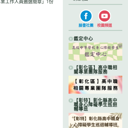
業工作人員遴選簡章」1份
臉書社團
校園頻道
鑑定中心
【彰化區】高中職相
關專業團隊服務
【彰特】彰化縣高中
職身心障礙學生巡迴
輔導班