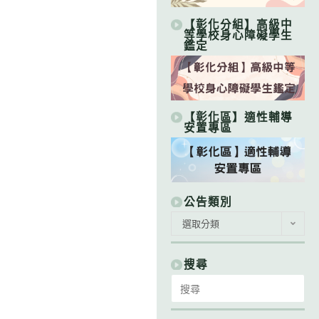
【彰化分組】高級中
等學校身心障礙學生
鑑定
【彰化區】適性輔導
安置專區
公告類別
公
選取分類
告
類
別
搜尋
Search
for: