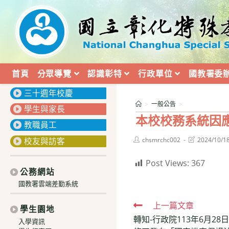
跳
轉
至
主
要
內
首頁
分眾導覽
認識彰特
行政單位
國教署委
:::
容
三十週年校慶
>
一般公告
>
學生與家長
本校校務系統因應資
教職員工
Post
Post
校友與訪客
chsmrchc002
2024/10/1
author:
last
modified:
Post Views:
367
公務網站
國教署雲端差勤系統
Read
上一篇文章
學生園地
轉知-行政院113年6月28日
more
入學資訊