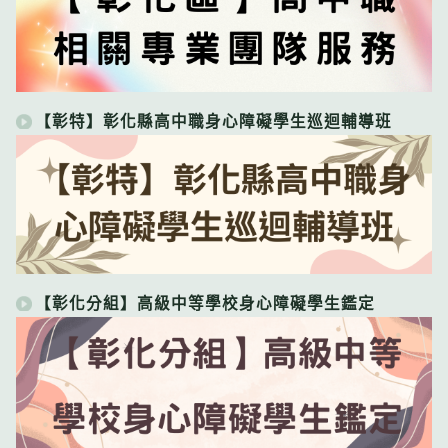
【彰特】彰化縣高中職身心障礙學生巡迴輔導班
【彰化分組】高級中等學校身心障礙學生鑑定