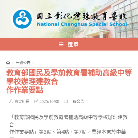
跳
轉
至
主
要
內
選單
容
>
一般公告
>
教育部國民及學前教育署補助高級中等
學校辦理建教合
作作業要點
Post
Post
Post
實習組長
2025/10/30
一般公告
author:
last
category:
modified:
「教育部國民及學前教育署補助高級中等學校辦理建教
合
作作業要點」第3點、第4點、第7點，業經本署於中華