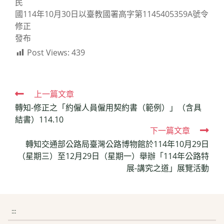
民
國114年10月30日以臺教國署高字第1145405359A號令
修正
發布
Post Views:
439
Read
上一篇文章
轉知-修正之「約僱人員僱用契約書（範例）」（含具
more
結書）114.10
articles
下一篇文章
轉知交通部公路局臺灣公路博物館於114年10月29日
（星期三）至12月29日（星期一）舉辦「114年公路特
展-講究之道」展覽活動
:::