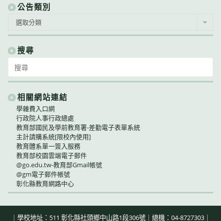
公告類別
公
選取分類
告
類
別
搜尋
Search
for:
相關網站連結
學雜費入口網
行政院人事行政總處
教育部國民及學前教育署-差勤電子表單系統
主計請購系統[限校內使用]
教育體系單一簽入服務
教育部校園雲端電子郵件
@go.edu.tw-教育部Gmail帳號
@gm電子郵件帳號
彰化縣教育網路中心
｜學校地址：511 彰化縣社頭鄉中山路1段306號｜總機：04-8727303｜