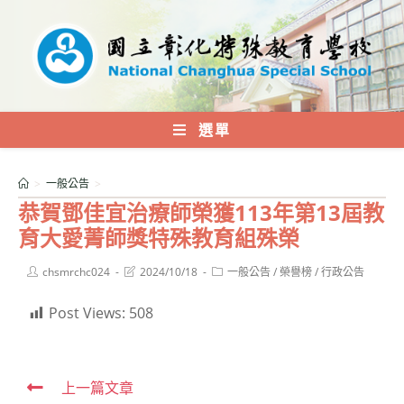
跳
轉
至
主
要
內
選單
容
>
一般公告
>
恭賀鄧佳宜治療師榮獲113年第13屆教
育大愛菁師獎特殊教育組殊榮
Post
Post
Post
chsmrchc024
2024/10/18
一般公告
/
榮譽榜
/
行政公告
author:
last
category:
modified:
Post Views:
508
Read
上一篇文章