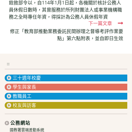
銓敘部令以，自114年1月1日起，各機關於核計公務人
more
員休假日數時，其曾服務於所列財團法人或事業機構職
articles
務之全時專任年資，得採計為公務人員休假年資
下一篇文章
修正「教育部推動業務委託民間辦理之督導考評作業要
點」第六點附表，並自即日生效
:::
三十週年校慶
學生與家長
教職員工
校友與訪客
公務網站
國教署雲端差勤系統