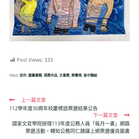
Post Views:
333
TAGS:
佳作
,
圖畫書類
,
得獎作品
,
文薈獎
,
榮譽榜
,
高中職組
Read
上一篇文章
112學年度30周年校慶標語票選結果公告
more
下一篇文章
articles
國家文官學院辦理113年度公務人員「每月一書」網路
票選活動，轉知公務同仁踴躍上網票選優良圖書