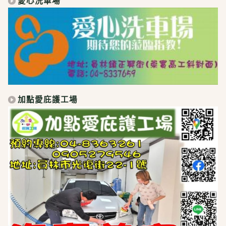
愛心洗車場
加點愛庇護工場