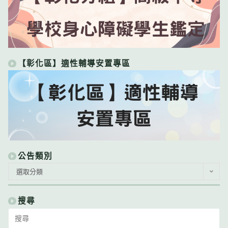
【彰化區】適性輔導安置專區
公告類別
公
選取分類
告
類
別
搜尋
Search
for: