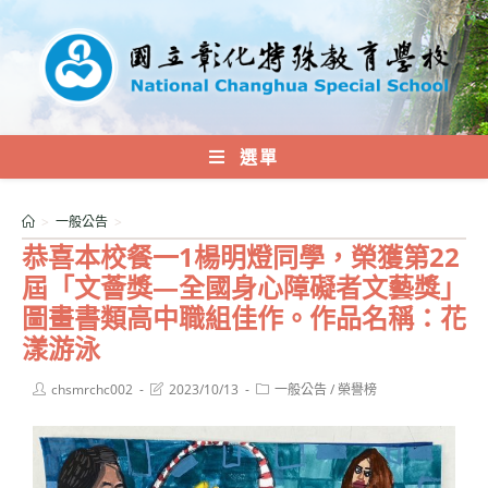
跳
轉
至
主
要
內
選單
容
>
一般公告
>
恭喜本校餐一1楊明燈同學，榮獲第22
屆「文薈獎—全國身心障礙者文藝獎」
圖畫書類高中職組佳作。作品名稱：花
漾游泳
Post
Post
Post
chsmrchc002
2023/10/13
一般公告
/
榮譽榜
author:
last
category:
modified: