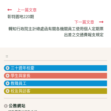
Read
上一篇文章
彰特園地220期
more
下一篇文章
articles
轉知行政院主計總處函有關各機關員工使用個人定期票
出差之交通費報支規定
:::
三十週年校慶
學生與家長
教職員工
校友與訪客
公務網站