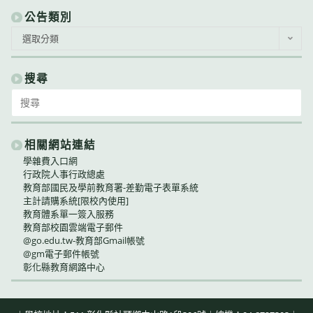
公告類別
公
選取分類
告
類
別
搜尋
Search
for:
相關網站連結
學雜費入口網
行政院人事行政總處
教育部國民及學前教育署-差勤電子表單系統
主計請購系統[限校內使用]
教育體系單一簽入服務
教育部校園雲端電子郵件
@go.edu.tw-教育部Gmail帳號
@gm電子郵件帳號
彰化縣教育網路中心