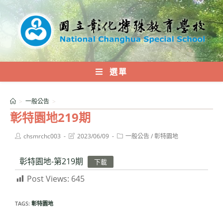
跳
轉
至
主
要
內
選單
容
>
一般公告
>
彰特園地219期
Post
Post
Post
chsmrchc003
2023/06/09
一般公告
/
彰特園地
author:
last
category:
modified:
彰特園地-第219期
下載
Post Views:
645
TAGS:
彰特園地