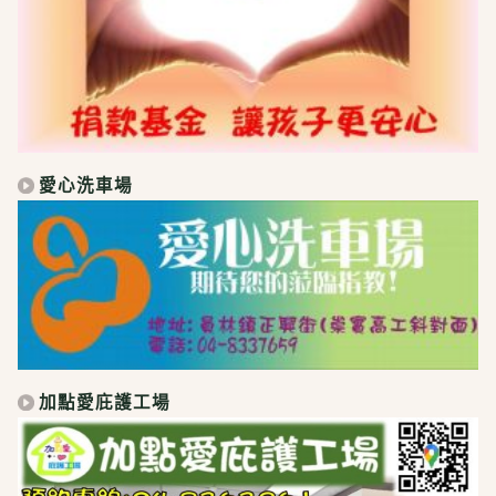
愛心洗車場
加點愛庇護工場