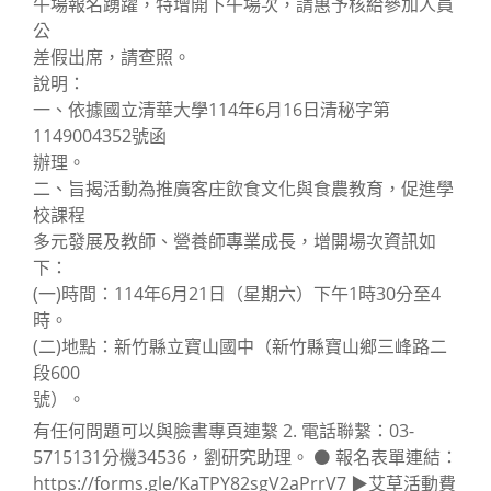
午場報名踴躍，特增開下午場次，請惠予核給參加人員
公
差假出席，請查照。
說明：
一、依據國立清華大學114年6月16日清秘字第
1149004352號函
辦理。
二、旨揭活動為推廣客庄飲食文化與食農教育，促進學
校課程
多元發展及教師、營養師專業成長，增開場次資訊如
下：
(一)時間：114年6月21日（星期六）下午1時30分至4
時。
(二)地點：新竹縣立寶山國中（新竹縣寶山鄉三峰路二
段600
號）。
有任何問題可以與臉書專頁連繫 2. 電話聯繫：03-
5715131分機34536，劉研究助理。 ⚫ 報名表單連結：
https://forms.gle/KaTPY82sgV2aPrrV7 ▶艾草活動費