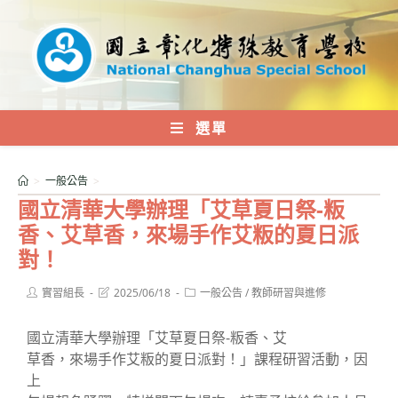
跳
轉
至
主
要
內
選單
容
>
一般公告
>
國立清華大學辦理「艾草夏日祭-粄
香、艾草香，來場手作艾粄的夏日派
對！
Post
Post
Post
實習組長
2025/06/18
一般公告
/
教師研習與進修
author:
last
category:
modified:
國立清華大學辦理「艾草夏日祭-粄香、艾
草香，來場手作艾粄的夏日派對！」課程研習活動，因
上