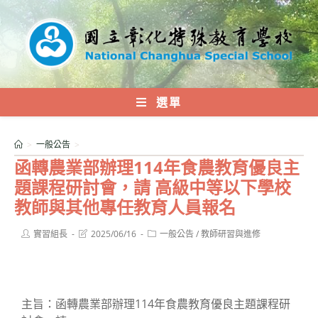
跳
轉
至
主
要
內
選單
容
>
一般公告
>
函轉農業部辦理114年食農教育優良主
題課程研討會，請 高級中等以下學校
教師與其他專任教育人員報名
Post
Post
Post
實習組長
2025/06/16
一般公告
/
教師研習與進修
author:
last
category:
modified:
主旨：函轉農業部辦理114年食農教育優良主題課程研