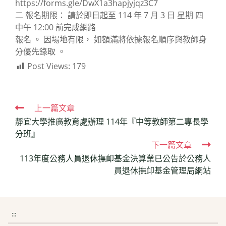
https://forms.gle/DwX1a3hapjyjqz3C7
二 報名期限： 請於即日起至 114 年 7 月 3 日 星期 四
中午 12:00 前完成網路
報名 。 因場地有限， 如額滿將依據報名順序與教師身
分優先錄取 。
Post Views:
179
Read
上一篇文章
靜宜大學推廣教育處辦理 114年『中等教師第二專長學
more
分班』
articles
下一篇文章
113年度公務人員退休撫卹基金決算業已公告於公務人
員退休撫卹基金管理局網站
:::