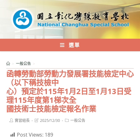
跳
轉
至
主
要
內
選單
容
>
一般公告
>
函轉勞動部勞動力發展署技能檢定中心
（以下稱技檢中
心）預定於115年1月2日至1月13日受
理115年度第1梯次全
國技術士技能檢定報名作業
Post
Post
Post
實習組長
2025/12/30
一般公告
author:
last
category:
modified:
Post Views:
189