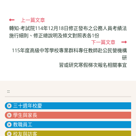
Read
上一篇文章
轉知-考試院114年12月18日修正發布之公務人員考績法
more
施行細則、修正總說明及條文對照表各1份
articles
下一篇文章
115年度高級中等學校專業群科專任教師赴公民營機構
研
習或研究寒假梯次報名相關事宜
:::
三十週年校慶
學生與家長
教職員工
校友與訪客