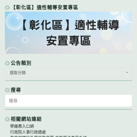
【彰化區】適性輔導安置專區
公告類別
公
選取分類
告
類
別
搜尋
Search
for:
相關網站連結
學雜費入口網
行政院人事行政總處