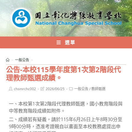
跳
轉
至
主
要
內
選單
容
>
一般公告
>
公告-本校115學年度第1次第2階段代
理教師甄選成績。
Post
Post
Post
chsmrchc002
2026/06/25
一般公告
/
教師甄選
author:
last
category:
modified:
一、本校第1次第2階段代理教師甄選，國小教育階段與
中等教育階段成績如附件。
二、成績若有疑義，請於115年6月26日上午8時30分至
9時00分時，憑准考證親自以書面至本校教務處提出申