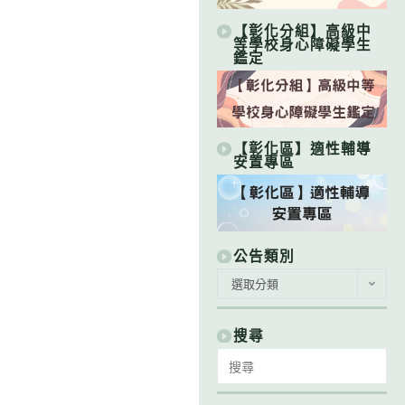
【彰化分組】高級中
等學校身心障礙學生
鑑定
【彰化區】適性輔導
安置專區
公告類別
公
選取分類
告
類
別
搜尋
Search
for: