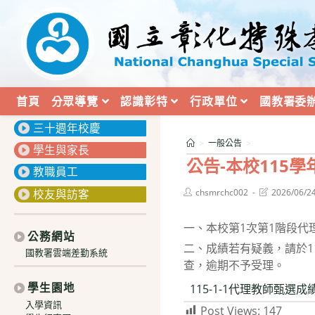
跳
轉
至
主
要
內
首頁
分眾導覽
認識彰特
行政單位
國教署委
:::
容
三十週年校慶
>
一般公告
>
學生與家長
公告-本校115
教職員工
Post
Post
校友與訪客
chsmrchc002
2026/06/2
author:
last
modified:
一、本校第1次第1階段代
公務網站
二、成績若有疑義，請於1
國教署雲端差勤系統
查，逾期不予受理。
學生園地
115-1-1代理教師甄選成
入學資訊
Post Views:
147