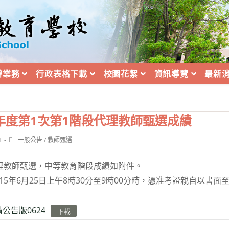
辦業務
行政表格下載
校園花絮
資訊導覽
最新
學年度第1次第1階段代理教師甄選成績
Post
4
一般公告
/
教師甄選
category:
理教師甄選，中等教育階段成績如附件。
15年6月25日上午8時30分至9時00分時，憑准考證親自以書
績公告版0624
下載