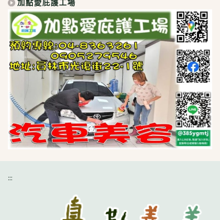
加點愛庇護工場
:::