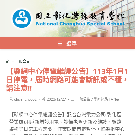
跳
轉
至
主
要
內
選單
容
>
一般公告
>
【縣網中心停電維護公告】113年1月1
日停電，屆時網路可能會斷訊或不穩，
請注意!!
Post
Post
Post
chsmrchc002
2023/12/27
一般公告
/
學術網路 TANet
author:
last
category:
modified:
【縣網中心停電維護公告】配合台灣電力公司(彰化區
營業處)用戶新增設用電、設備老舊更新及維護、線路
遷移等日常工程需要，作業期間市電暫停，惟縣網中心