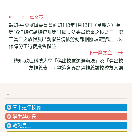
Read
上一篇文章
轉知-中央選舉委員會函知113年1月13日（星期六）為
more
第16任總統副總統及第11屆立法委員選舉之投票日，勞
articles
工當日之放假及出勤權益請依勞動部相關規定辦理，以
保障勞工行使投票權益
下一篇文章
轉知-致理科技大學「傑出校友遴選辦法」及「傑出校
友推薦表」，歡迎各界踴躍推薦該校校友人選
:::
三十週年校慶
學生與家長
教職員工