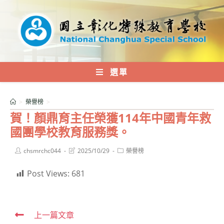
跳
轉
至
主
要
內
選單
容
>
榮譽榜
>
賀！顏鼎育主任榮獲114年中國青年救
國團學校教育服務獎。
Post
Post
Post
chsmrchc044
2025/10/29
榮譽榜
author:
last
category:
modified:
Post Views:
681
Read
上一篇文章