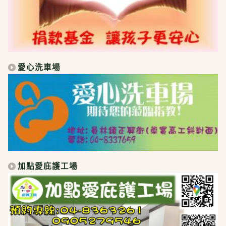
愛心洗車場
加點愛庇護工場