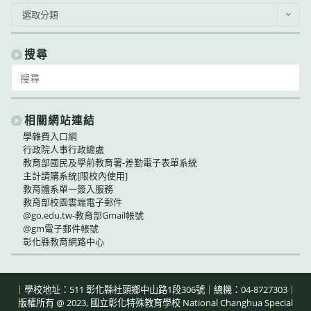
公
選取分類
告
類
別
搜尋
Search
for:
相關網站連結
學雜費入口網
行政院人事行政總處
教育部國民及學前教育署-差勤電子表單系統
主計請購系統[限校內使用]
教育體系單一簽入服務
教育部校園雲端電子郵件
@go.edu.tw-教育部Gmail帳號
@gm電子郵件帳號
彰化縣教育網路中心
｜學校地址：511 彰化縣社頭鄉中山路1段306號｜總機：04-8727303｜
版權所有 @ 2023, 國立彰化特殊教育學校 National Changhua Special