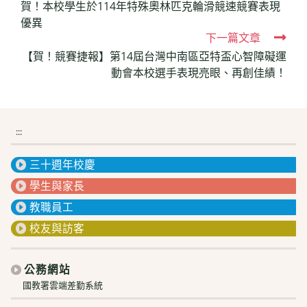
賀！本校學生於114年特殊奧林匹克輪滑競速競賽表現
more
優異
articles
下一篇文章
【賀！競賽捷報】第14屆台灣中南區亞特盃心智障礙運
動會本校選手表現亮眼、再創佳績！
:::
三十週年校慶
學生與家長
教職員工
校友與訪客
公務網站
國教署雲端差勤系統