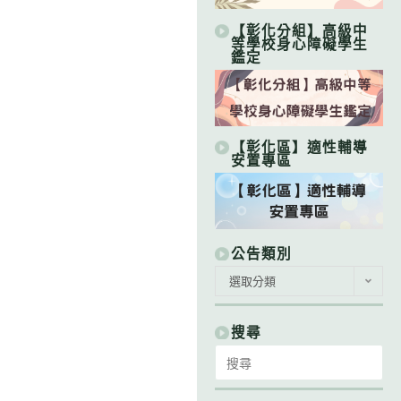
【彰化分組】高級中
等學校身心障礙學生
鑑定
【彰化區】適性輔導
安置專區
公告類別
公
選取分類
告
類
別
搜尋
Search
for: