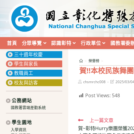
跳
轉
至
主
要
內
首頁
分眾導覽
認識彰特
行政單位
國教署委
:::
容
三十週年校慶
>
榮譽榜
>
學生與家長
賀!!本校民族舞
教職員工
Post
Post
校友與訪客
chsmrchc008
2025/03/0
author:
last
modified:
Post Views:
548
公務網站
國教署雲端差勤系統
Read
上一篇文章
學生園地
賀~彰特Hurry樂團榮獲2
more
入學資訊