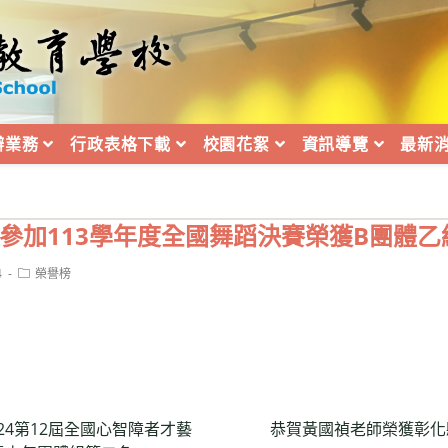
辦業務
行政表格下載
校園花絮
資訊導覽
最新
團參加113學年度全國舞蹈決賽榮獲B團體乙
Post
4
榮譽榜
category:
024第12屆全國心智障者才藝
恭賀黃國禎老師榮獲彰化縣