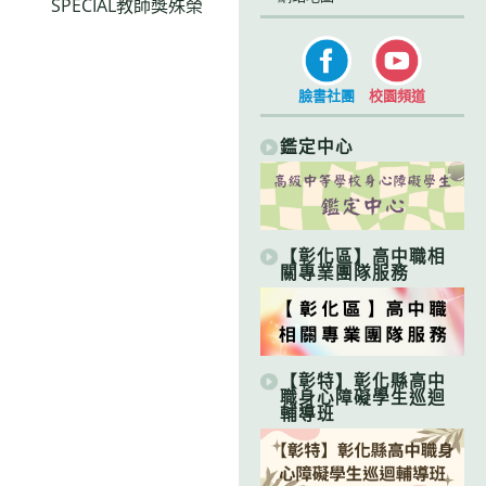
SPECIAL教師獎殊榮
臉書社團
校園頻道
鑑定中心
【彰化區】高中職相
關專業團隊服務
【彰特】彰化縣高中
職身心障礙學生巡迴
輔導班