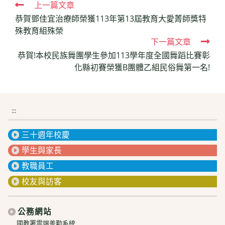
Read
上一篇文章
恭賀鄧佳宜治療師榮獲113年第13屆教育大愛菁師獎特
more
殊教育組殊榮
articles
下一篇文章
恭賀!本校民族舞團學生參加113學年度全國舞蹈比賽彰
化縣初賽榮獲B團體乙組民俗舞第一名!
:::
三十週年校慶
學生與家長
教職員工
校友與訪客
公務網站
國教署雲端差勤系統