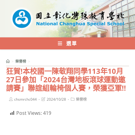
跳
轉
至
主
要
內
選單
容
>
榮譽榜
>
狂賀!本校國一陳敬翔同學113年10月
27日參加「2024台灣地板滾球運動邀
請賽」聯誼組輪椅個人賽，榮獲亞軍!!
Post
Post
Post
chsmrchc044
2024/10/28
榮譽榜
author:
last
category:
modified:
Post Views:
419