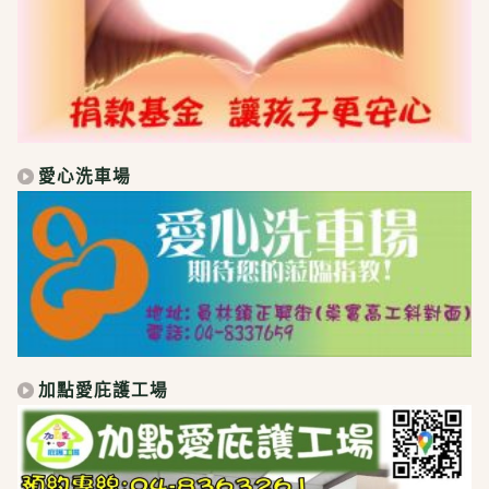
愛心洗車場
加點愛庇護工場