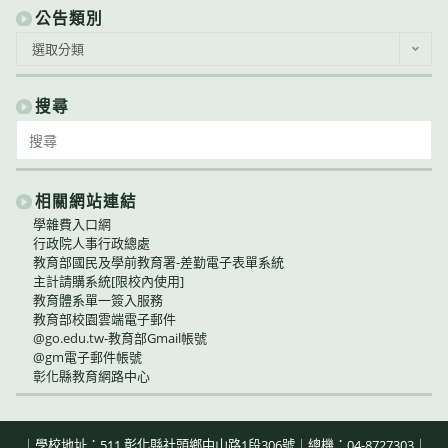
公告類別
公
選取分類
告
類
別
搜尋
Search
for:
相關網站連結
學雜費入口網
行政院人事行政總處
教育部國民及學前教育署-差勤電子表單系統
主計請購系統[限校內使用]
教育體系單一簽入服務
教育部校園雲端電子郵件
@go.edu.tw-教育部Gmail帳號
@gm電子郵件帳號
彰化縣教育網路中心
｜學校地址：511 彰化縣社頭鄉中山路1段306號｜總機：04-8727303｜