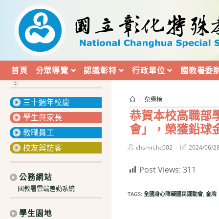
跳
轉
至
主
要
內
首頁
分眾導覽
認識彰特
行政單位
國教署委
容
:::
>
榮譽榜
>
三十週年校慶
恭賀本校高職部
學生與家長
會」，榮獲鉛球
教職員工
校友與訪客
Post
Post
chsmrchc002
2024/06/2
author:
last
modified:
Post Views:
311
公務網站
國教署雲端差勤系統
TAGS:
全國身心障礙國民運動會
,
金牌
學生園地