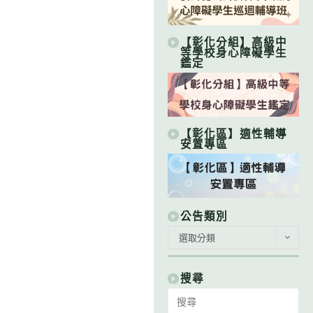
【彰化分組】高級中
等學校身心障礙學生
鑑定
【彰化區】適性輔導
安置專區
公告類別
公
選取分類
告
類
別
搜尋
Search
for: