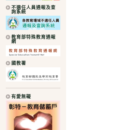
不適任人員通報及查
詢系統
教育部特殊教育通報
網
國教署
有愛無礙