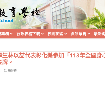
辦業務
行政表格下載
校園花絮
資訊導覽
最新
學生林以喆代表彰化縣參加「113年全國身
金牌。
Post
8
榮譽榜
category: