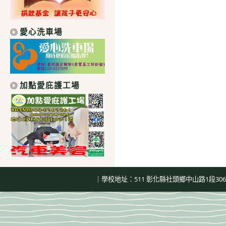
愛心洗車場
加點愛庇護工場
｜學校地址：511 彰化縣社頭鄉中山路1段306號｜總機：04