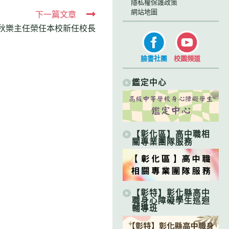
隱私權保護政策
網站地圖
下一篇文章
秋樂主任榮任本校新任校長
臉書社團
校園頻道
鑑定中心
【彰化區】高中職相
關專業團隊服務
【彰特】彰化縣高中
職身心障礙學生巡迴
輔導班