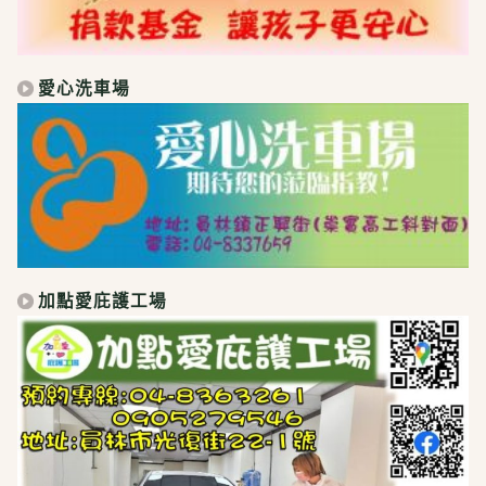
愛心洗車場
加點愛庇護工場