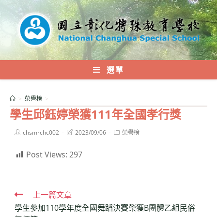
跳
轉
至
主
要
內
選單
容
>
榮譽榜
>
學生邱鈺婷榮獲111年全國孝行獎
Post
Post
Post
chsmrchc002
2023/09/06
榮譽榜
author:
last
category:
modified:
Post Views:
297
Read
上一篇文章
學生參加110學年度全國舞蹈決賽榮獲B團體乙組民俗
more