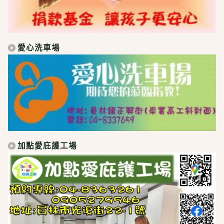
愛心洗車場
加點愛庇護工場