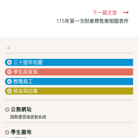
Read
下一篇文章
115年第一次財產標售案相關表件
more
articles
:::
三十週年校慶
學生與家長
教職員工
校友與訪客
公務網站
國教署雲端差勤系統
學生園地