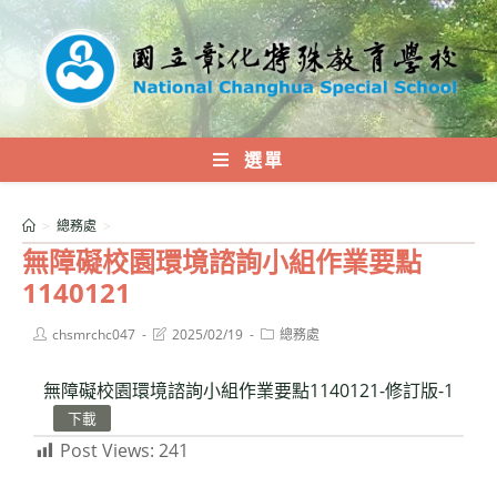
跳
轉
至
主
要
內
選單
容
>
總務處
>
無障礙校園環境諮詢小組作業要點
1140121
Post
Post
Post
chsmrchc047
2025/02/19
總務處
author:
last
category:
modified:
無障礙校園環境諮詢小組作業要點1140121-修訂版-1
下載
Post Views:
241