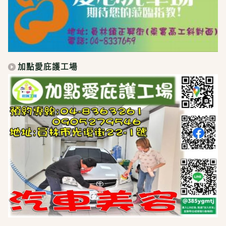
加點愛庇護工場