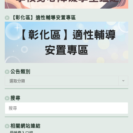
【彰化區】適性輔導安置專區
公告類別
公
選取分類
告
類
別
搜尋
Search
for:
相關網站連結
學雜費入口網