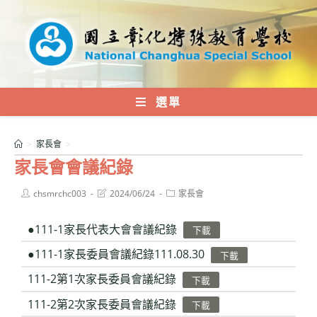
跳
轉
至
主
要
內
選單
容
>
家長會
>
家長會會議紀錄
Post
Post
Post
chsmrchc003
2024/06/24
家長會
author:
last
category:
modified:
●111-1家長代表大會會議紀錄
下載
●111-1家長委員會議紀錄111.08.30
下載
111-2第1次家長委員會議紀錄
下載
111-2第2次家長委員會議紀錄
下載