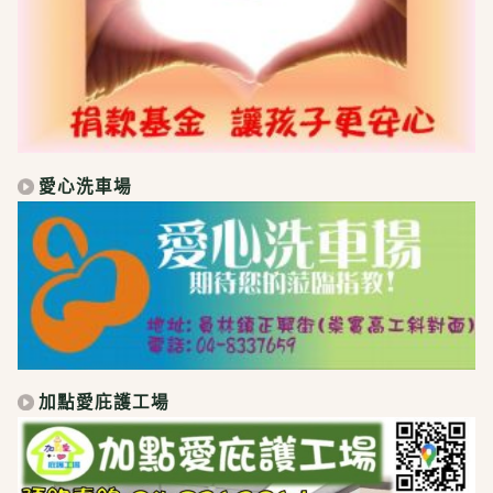
愛心洗車場
加點愛庇護工場