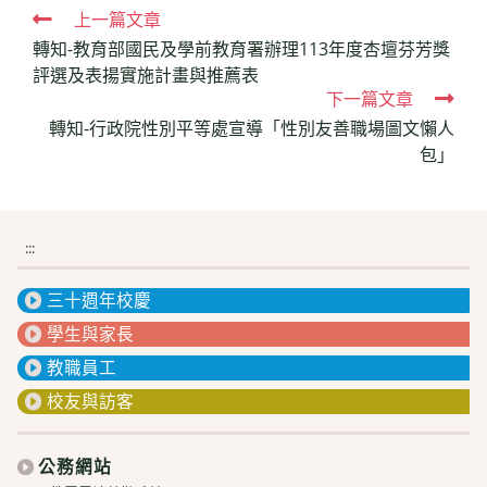
Read
上一篇文章
轉知-教育部國民及學前教育署辦理113年度杏壇芬芳獎
more
評選及表揚實施計畫與推薦表
articles
下一篇文章
轉知-行政院性別平等處宣導「性別友善職場圖文懶人
包」
:::
三十週年校慶
學生與家長
教職員工
校友與訪客
公務網站