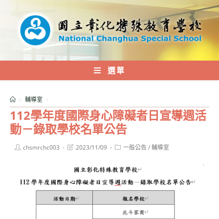
跳
轉
至
主
要
內
選單
容
>
輔導室
>
112學年度國際身心障礙者日宣導週活
動－錄取學校名單公告
Post
Post
Post
chsmrchc003
2023/11/09
一般公告
/
輔導室
author:
last
category:
modified: