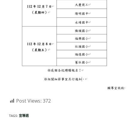
Post Views:
372
TAGS:
宣導週