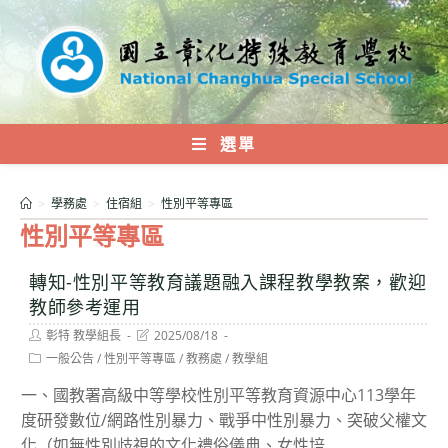
跳
轉
至
主
要
內
選單
容
>
學務處
>
住宿組
>
性別平等專區
性別平等專區
轉知-性別平等教育議題融入課程教學教案，歡迎
教師參考運用
Post
Post
彰特 教學組長
2025/08/18
author:
last
Post
一般公告
/
性別平等專區
/
教務處
/
教學組
modified:
category:
一、國教署高級中等學校性別平等教育資源中心113學年
度研發數位/網路性別暴力、戰爭中性別暴力、突破父權文
化（如無性別歧視的文化禮俗儀典、女性培...