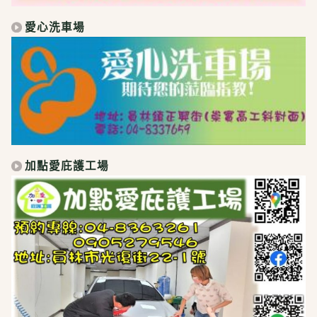
愛心洗車場
加點愛庇護工場