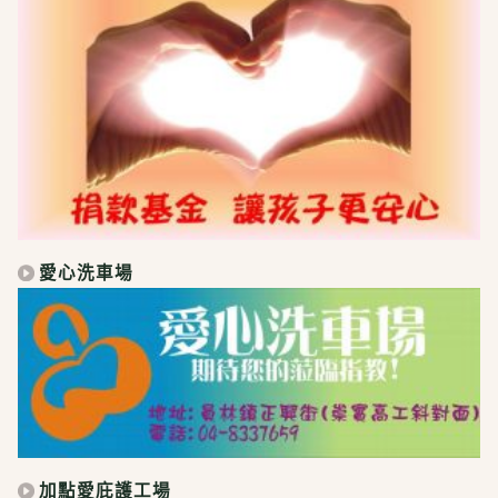
愛心洗車場
加點愛庇護工場