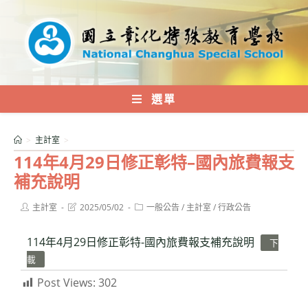
跳
轉
至
主
要
內
選單
容
>
主計室
>
114年4月29日修正彰特–國內旅費報支
補充說明
Post
Post
Post
主計室
2025/05/02
一般公告
/
主計室
/
行政公告
author:
last
category:
modified:
114年4月29日修正彰特-國內旅費報支補充說明
下
載
Post Views:
302