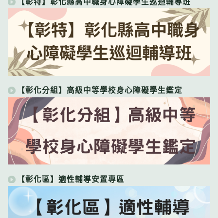
【彰特】彰化縣高中職身心障礙學生巡迴輔導班
【彰化分組】高級中等學校身心障礙學生鑑定
【彰化區】適性輔導安置專區