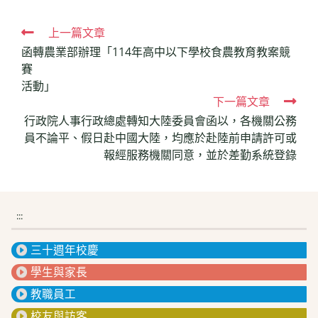
Read
上一篇文章
函轉農業部辦理「114年高中以下學校食農教育教案競
more
賽
articles
活動」
下一篇文章
行政院人事行政總處轉知大陸委員會函以，各機關公務
員不論平、假日赴中國大陸，均應於赴陸前申請許可或
報經服務機關同意，並於差勤系統登錄
:::
三十週年校慶
學生與家長
教職員工
校友與訪客