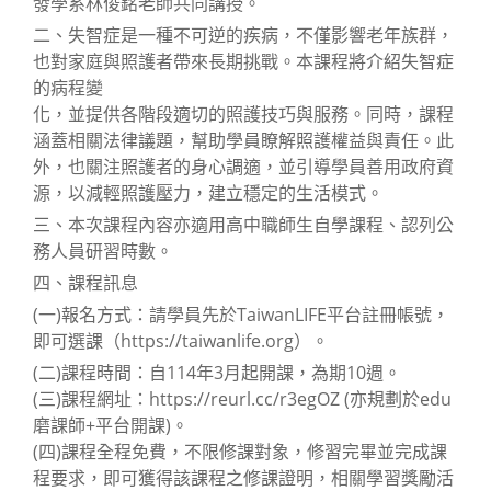
發學系林俊銘老師共同講授。
二、失智症是一種不可逆的疾病，不僅影響老年族群，
也對家庭與照護者帶來長期挑戰。本課程將介紹失智症
的病程變
化，並提供各階段適切的照護技巧與服務。同時，課程
涵蓋相關法律議題，幫助學員瞭解照護權益與責任。此
外，也關注照護者的身心調適，並引導學員善用政府資
源，以減輕照護壓力，建立穩定的生活模式。
三、本次課程內容亦適用高中職師生自學課程、認列公
務人員研習時數。
四、課程訊息
(一)報名方式：請學員先於TaiwanLIFE平台註冊帳號，
即可選課（https://taiwanlife.org）。
(二)課程時間：自114年3月起開課，為期10週。
(三)課程網址：https://reurl.cc/r3egOZ (亦規劃於edu
磨課師+平台開課)。
(四)課程全程免費，不限修課對象，修習完畢並完成課
程要求，即可獲得該課程之修課證明，相關學習獎勵活