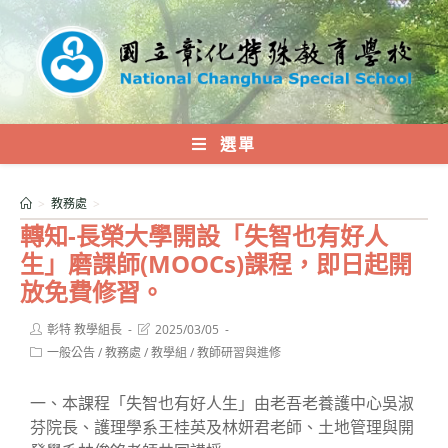
跳
轉
至
主
要
內
選單
容
>
教務處
>
轉知-長榮大學開設「失智也有好人
生」磨課師(MOOCs)課程，即日起開
放免費修習。
Post
Post
彰特 教學組長
2025/03/05
author:
last
Post
一般公告
/
教務處
/
教學組
/
教師研習與進修
modified:
category:
一、本課程「失智也有好人生」由老吾老養護中心吳淑
芬院長、護理學系王桂英及林妍君老師、土地管理與開