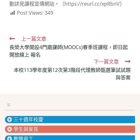
動詳見課程宣傳網站。（https://reurl.cc/xpRbnV）
Post Views:
349
Read
上一篇文章
長榮大學開設4門磨課師(MOOCs)春季班課程，即日起
more
開放線上 報名
articles
下一篇文章
本校113學年度第12次第3階段代理教師甄選筆試試題
與答案
:::
三十週年校慶
學生與家長
教職員工