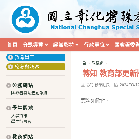
跳
轉
至
主
:::
要
三十週年校慶
內
首頁
分眾導覽
認識彰特
行政單位
國教署委
學生與家長
容
教職員工
>
教務處
>
校友與訪客
轉知-教育部更
公務網站
Post
Post
彰特 教學組長
2024/03/1
author:
last
國教署雲端差勤系統
modified:
資料如附件。
學生園地
入學資訊
學生行事曆
教育網站