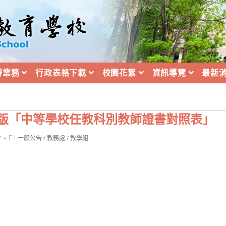
辦業務
行政表格下載
校園花絮
資訊導覽
最新
新版「中等學校任教科別教師證書對照表」
Post
2
一般公告
/
教務處
/
教學組
category: