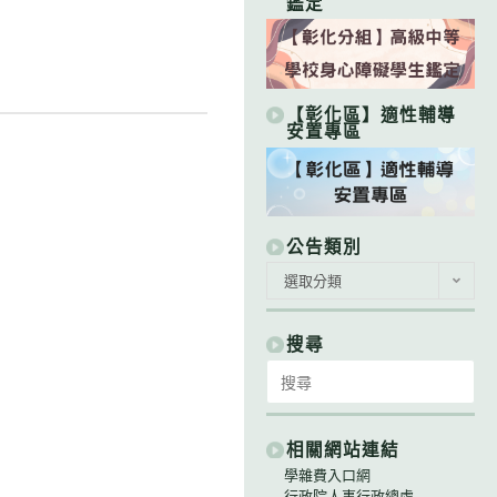
鑑定
【彰化區】適性輔導
安置專區
公告類別
公
選取分類
告
類
別
搜尋
Search
for:
相關網站連結
學雜費入口網
行政院人事行政總處