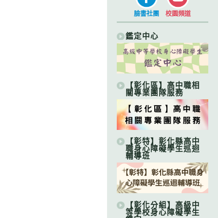
臉書社團
校園頻道
鑑定中心
【彰化區】高中職相
關專業團隊服務
【彰特】彰化縣高中
職身心障礙學生巡迴
輔導班
【彰化分組】高級中
等學校身心障礙學生