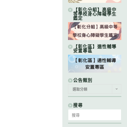
【彰化分組】高級中
等學校身心障礙學生
鑑定
【彰化區】適性輔導
安置專區
公告類別
公
選取分類
告
類
別
搜尋
Search
for: