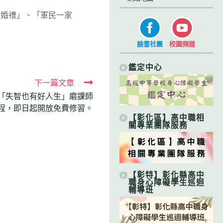
的婚禮」、「軍民一家
臉書社團
校園頻道
鑑定中心
下一篇文章
設「失智也有好人生」磨課師
)課程，即日起開放免費修習。
【彰化區】高中職相
關專業團隊服務
【彰特】彰化縣高中
職身心障礙學生巡迴
輔導班