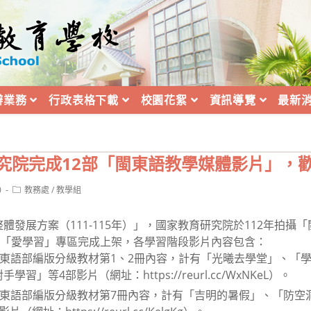
辦業務
行政表格下載
校園花絮
資訊導覽
最新
研究院完成12部「閩東語教學媒體影片」，
Post
0
教務處
/
教學組
category:
體發展方案（111-115年）」，國家教育研究院於112年拍攝
網「愛學習」專區完成上架，各學習階段影片內容包含：
閩東語部編版分級教材第1、2冊內容，計有「光曦去學堂」、「
」等4部影片（網址：https://reurl.cc/WxNKeL）。
閩東語部編版分級教材第7冊內容，計有「吉明的暑假」、「防空