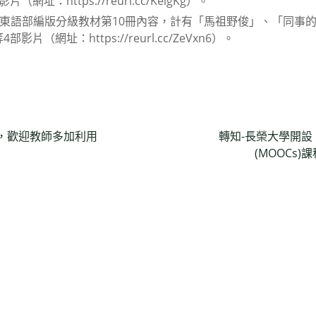
址：https://reurl.cc/KelgKg）。
閩東語部編版分級教材第10冊內容，計有「馬祖野俊」、「同事
（網址：https://reurl.cc/ZeVxn6）。
，歡迎教師多加利用
轉知-長榮大學開
(MOOCs