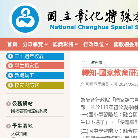
跳
轉
至
主
要
內
首頁
分眾導覽
認識彰特
行政單位
國教署委
:::
容
三十週年校慶
>
教務處
>
學生與家長
轉知-國家教育
教職員工
Post
Post
校友與訪客
彰特 教學組長
2024/05/3
author:
last
modified:
為配合行政院「國家語言整
公務網站
部，並於113年初於愛學
國教署雲端差勤系統
(一)國小學習階段：融合
生日卜遘了」、「使電腦對手學習
學生園地
(二)國中學習階段：融合
入學資訊