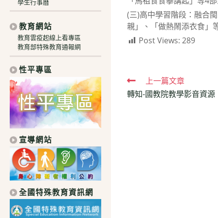
「馬祖食食攀講起」等4部影片（網
學生行事曆
(三)高中學習階段：融合
教育網站
親」、「做熱鬧添衣食」等4部影片
教育雲疫起線上看專區
Post Views:
289
教育部特殊教育通報網
性平專區
Read
上一篇文章
轉知-國教院教學影音資源
more
articles
宣導網站
全國特殊教育資訊網