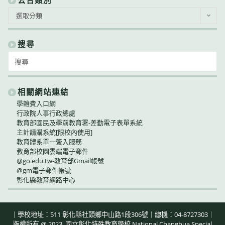
公
選取分類
告
類
別
搜尋
Search
for:
相關網站連結
學雜費入口網
行政院人事行政總處
教育部國民及學前教育署-差勤電子表單系統
主計請購系統[限校內使用]
教育體系單一簽入服務
教育部校園雲端電子郵件
@go.edu.tw-教育部Gmail帳號
@gm電子郵件帳號
彰化縣教育網路中心
｜學校地址：511 彰化縣社頭鄉中山路1段306號｜總機：04-8727303｜
版權所有 @ 2023, 國立彰化特殊教育學校 National Changhua Special