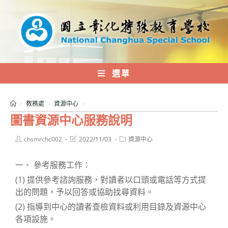
跳
轉
至
主
要
內
選單
容
>
教務處
>
資源中心
>
圖書資源中心服務說明
Post
Post
Post
chsmrchc002
2022/11/03
資源中心
author:
last
category:
modified:
一、 參考服務工作：
(1) 提供參考諮詢服務，對讀者以口頭或電話等方式提
出的問題，予以回答或協助找尋資料。
(2) 指導到中心的讀者查檢資料或利用目錄及資源中心
各項設施。