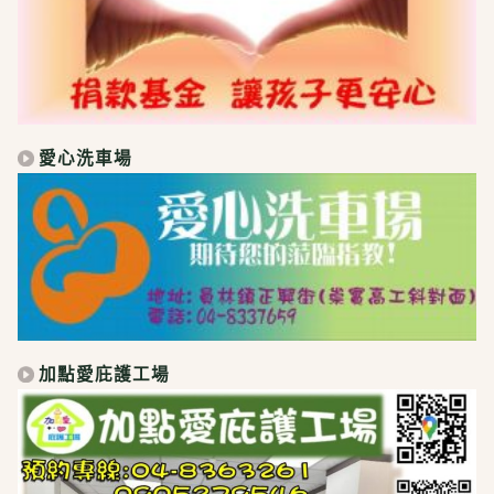
愛心洗車場
加點愛庇護工場