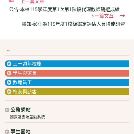
Read
上一篇文章
公告-本校115學年度第1次第1階段代理教師甄選成績
more
下一篇文章
articles
轉知-彰化縣115年度1校級鑑定評估人員增能研習
:::
三十週年校慶
學生與家長
教職員工
校友與訪客
公務網站
國教署雲端差勤系統
學生園地