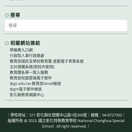
告
類
別
搜尋
Search
for:
相關網站連結
學雜費入口網
行政院人事行政總處
教育部國民及學前教育署-差勤電子表單系統
主計請購系統[限校內使用]
教育體系單一簽入服務
教育部校園雲端電子郵件
@go.edu.tw-教育部Gmail帳號
@gm電子郵件帳號
彰化縣教育網路中心
｜學校地址：511 彰化縣社頭鄉中山路1段306號｜總機：04-8727303｜
版權所有 @ 2023, 國立彰化特殊教育學校 National Changhua Special
School . All right reserved.｜