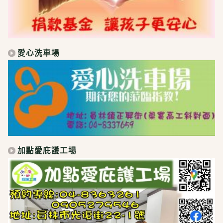
愛心洗車場
加點愛庇護工場