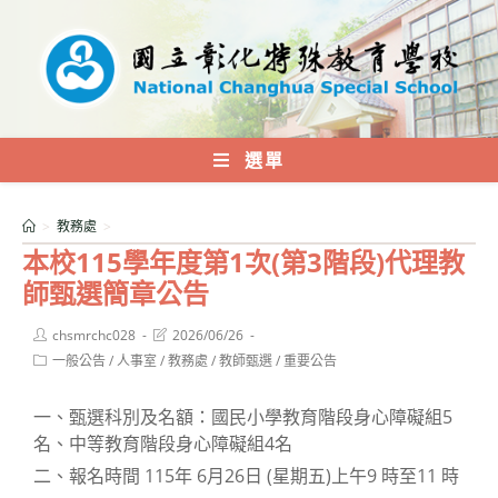
跳
轉
至
主
要
內
選單
容
>
教務處
>
本校115學年度第1次(第3階段)代理教
師甄選簡章公告
Post
Post
chsmrchc028
2026/06/26
author:
last
Post
一般公告
/
人事室
/
教務處
/
教師甄選
/
重要公告
modified:
category:
一、甄選科別及名額：國民小學教育階段身心障礙組5
名、中等教育階段身心障礙組4名
二、報名時間 115年 6月26日 (星期五)上午9 時至11 時