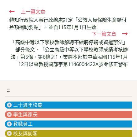
Read
上一篇文章
轉知行政院人事行政總處訂定「公教人員保險生育給付
more
差額補助要點」，並自115年1月1日生效
articles
下一篇文章
「高級中等以下學校教師解聘不續聘停聘或資遣辦法」
部分條文、「公立高級中等以下學校教師成績考核辦
法」第5條、第6條之1，業經本部於中華民國115年1月
12日以臺教授國部字第1146004422A號令修正發布
:::
三十週年校慶
學生與家長
教職員工
校友與訪客