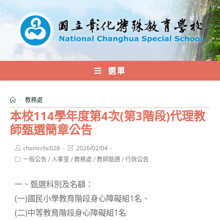
跳
轉
至
主
要
內
選單
容
>
教務處
>
本校114學年度第4次(第3階段)代理教
師甄選簡章公告
Post
Post
chsmrchc028
2026/02/04
author:
last
Post
一般公告
/
人事室
/
教務處
/
教師甄選
/
行政公告
modified:
category:
一、甄選科別及名額：
(一)國民小學教育階段身心障礙組1名、
(二)中等教育階段身心障礙組1名