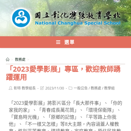
跳
轉
至
主
要
內
選單
容
>
教務處
>
「2023愛學影展」專區，歡迎教師踴
躍運用
Post
Post
Post
彰特 教學組長
2023/11/30
一般公告
/
教務處
/
教學組
author:
last
category:
modified:
「2023愛學影展」將影片區分「長大那件事」、「你的
家我的家」、「青春成長萬花筒」、「環境保衛隊」、
「寶島時光機」、「原鄉的記憶」、「平等路上你我
他」、「不一樣又怎樣」等8大主題，內容涵蓋人權教