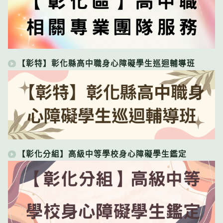
【彰特】彰化縣高中職身心障礙學生巡迴輔導班
【彰化分組】高級中等學校身心障礙學生鑑定