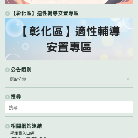
【彰化區】適性輔導安置專區
公告類別
公
選取分類
告
類
別
搜尋
Search
for:
相關網站連結
學雜費入口網