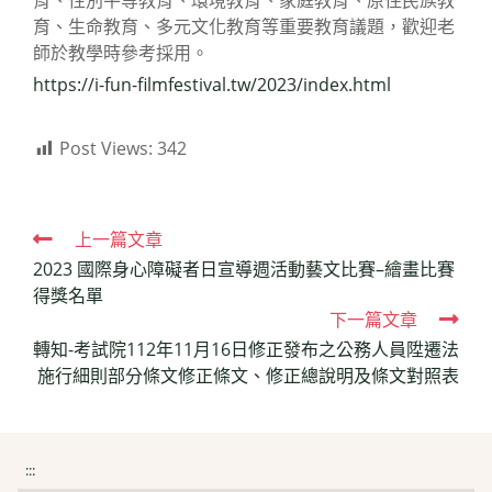
育、性別平等教育、環境教育、家庭教育、原住民族教
育、生命教育、多元文化教育等重要教育議題，歡迎老
師於教學時參考採用。
https://i-fun-filmfestival.tw/2023/index.html
Post Views:
342
Read
上一篇文章
2023 國際身心障礙者日宣導週活動藝文比賽–繪畫比賽
more
得獎名單
articles
下一篇文章
轉知-考試院112年11月16日修正發布之公務人員陞遷法
施行細則部分條文修正條文、修正總說明及條文對照表
:::