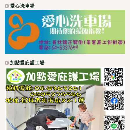
愛心洗車場
加點愛庇護工場