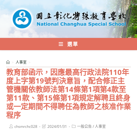
跳
轉
至
主
要
內
選單
容
>
人事室
>
教育部函示，因應最高行政法院110年
度上字第19號判決意旨，配合修正主
管機關依教師法第14條第1項第4款至
第11款、第15條第1項規定解聘且終身
或一定期間不得聘任為教師之核准作業
程序
Post
Post
Post
chsmrchc028
2024/01/31
一般公告
/
人事室
author:
last
category:
modified: