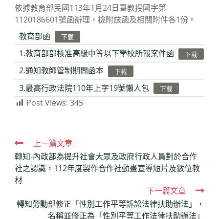
依據教育部民國113年1月24日臺教授國字第
1120186601號函辦理，檢附該函及相關附件各1份。
教育部函
下載
1.教育部部核准高級中等以下學校所報案件函
下載
2.通知教師管制期間函本
下載
3.最高行政法院110年上字19號懶人包
下載
Post Views:
345
Read
上一篇文章
轉知-內政部為提升社會大眾及政府行政人員對於合作
more
社之認識，112年度製作合作社動畫宣導短片及數位教
articles
材
下一篇文章
轉知勞動部修正「性別工作平等訴訟法律扶助辦法」，
名稱並修正為「性別平等工作法律扶助辦法」