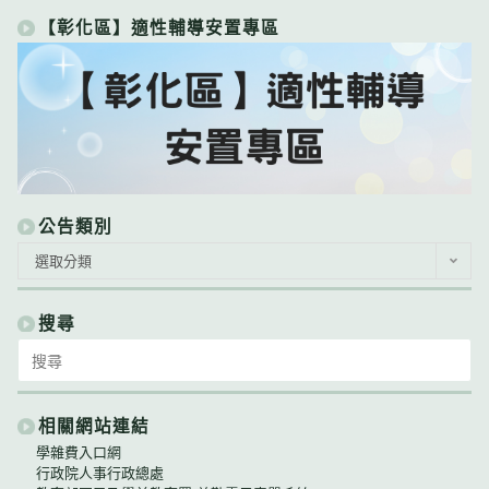
【彰化區】適性輔導安置專區
公告類別
公
選取分類
告
類
別
搜尋
Search
for:
相關網站連結
學雜費入口網
行政院人事行政總處