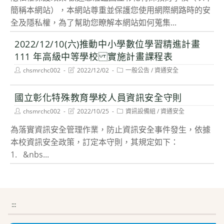
簡稱本網站），本網站尊重並保護您使用網際網路時的安
全及隱私權，為了幫助您瞭解本網站如何蒐集...
2022/12/10(六)推動中小學數位學習精進計畫
111 年高級中等學校 實施計畫課程表
Post
Post
Post
chsmrchc002
2022/12/02
一般公告
/
資通安全
author:
last
category:
modified:
國立彰化特殊教育學校人員資訊安全守則
Post
Post
Post
chsmrchc002
2022/10/25
資訊設備組
/
資通安全
author:
last
category:
modified:
為落實資訊安全管理作業，防止資訊安全事件發生，依據
本校資訊安全政策，訂定本守則，其規定如下：
1. &nbs...
:::