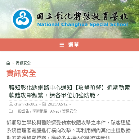
跳
轉
至
主
要
內
選單
容
>
資訊安全
資訊安全
轉知彰化縣網路中心通知【攻擊預警】近期勒索
軟體攻擊頻繁，請各單位加強防範。
Post
Post
chsmrchc002
2025/02/12
author:
last
Post
一般公告
/
學術網路 TANet
/
資通安全
modified:
category:
近期發生學校與醫院遭受勒索軟體攻擊之事件，駭客透過
系統管理者電腦進行橫向攻擊。再利用網內其他主機散播
勒索軟體加密檔案，導致多主機內的服務中斷與...