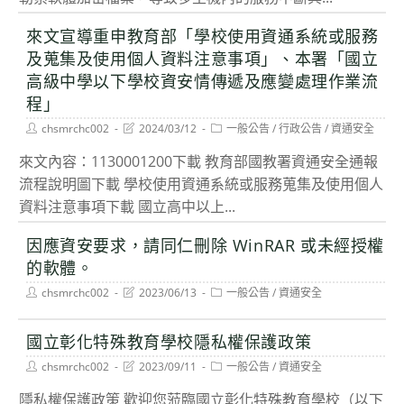
來文宣導重申教育部「學校使用資通系統或服務
及蒐集及使用個人資料注意事項」、本署「國立
高級中學以下學校資安情傳遞及應變處理作業流
程」
Post
Post
Post
chsmrchc002
2024/03/12
一般公告
/
行政公告
/
資通安全
author:
last
category:
modified:
來文內容：1130001200下載 教育部國教署資通安全通報
流程說明圖下載 學校使用資通系統或服務蒐集及使用個人
資料注意事項下載 國立高中以上...
因應資安要求，請同仁刪除 WinRAR 或未經授權
的軟體。
Post
Post
Post
chsmrchc002
2023/06/13
一般公告
/
資通安全
author:
last
category:
modified:
國立彰化特殊教育學校隱私權保護政策
Post
Post
Post
chsmrchc002
2023/09/11
一般公告
/
資通安全
author:
last
category:
modified:
隱私權保護政策 歡迎您蒞臨國立彰化特殊教育學校（以下