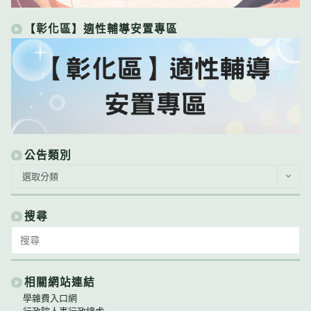
【彰化區】適性輔導安置專區
公告類別
公
選取分類
告
類
別
搜尋
Search
for:
相關網站連結
學雜費入口網
行政院人事行政總處