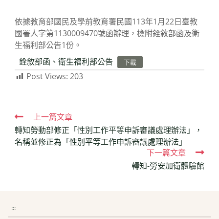
author:
last
category:
modified:
依據教育部國民及學前教育署民國113年1月22日臺教
國署人字第1130009470號函辦理，檢附銓敘部函及衛
生福利部公告1份。
銓敘部函、衛生福利部公告
下載
Post Views:
203
Read
上一篇文章
轉知勞動部修正「性別工作平等申訴審議處理辦法」，
more
名稱並修正為「性別平等工作申訴審議處理辦法」
articles
下一篇文章
轉知-勞安加衛體驗館
:::