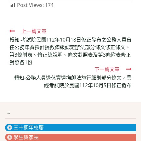
Post Views:
174
Read
上一篇文章
轉知-考試院民國112年10月18日修正發布之公務人員曾
more
任公務年資採計提敘俸級認定辦法部分條文修正條文、
articles
第3條附表、修正總說明、條文對照表及第3條附表修正
對照各1份
下一篇文章
轉知-公務人員退休資遣撫卹法施行細則部分條文，業
經考試院於民國112年10月5日修正發布
:::
三十週年校慶
學生與家長