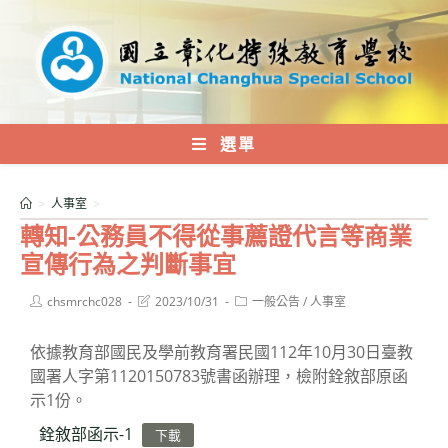
跳
轉
至
主
要
內
選單
容
>
人事室
>
轉知-公務員不得從事薦證代言等商業
宣傳行為之判斷事宜
Post
Post
Post
chsmrchc028
2023/10/31
一般公告
/
人事室
author:
last
category:
modified:
依據教育部國民及學前教育署民國112年10月30日臺教
國署人字第1120150783號書函辦理，檢附銓敘部原函
示1份。
銓敘部函示-1
下載