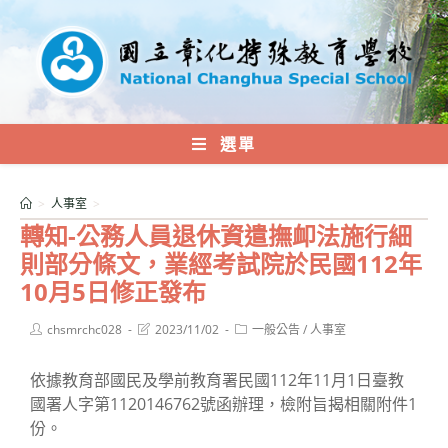
跳
轉
至
主
要
內
選單
容
>
人事室
>
轉知-公務人員退休資遣撫卹法施行細
則部分條文，業經考試院於民國112年
10月5日修正發布
Post
Post
Post
chsmrchc028
2023/11/02
一般公告
/
人事室
author:
last
category:
modified:
依據教育部國民及學前教育署民國112年11月1日臺教
國署人字第1120146762號函辦理，檢附旨揭相關附件1
份。