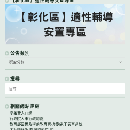
【彰化區】適性輔導安置專區
公告類別
公
選取分類
告
類
別
搜尋
Search
for:
相關網站連結
學雜費入口網
行政院人事行政總處
教育部國民及學前教育署-差勤電子表單系統
主計請購系統[限校內使用]