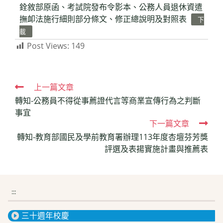
銓敘部原函、考試院發布令影本、公務人員退休資遣
撫卹法施行細則部分條文、修正總說明及對照表
下
載
Post Views:
149
Read
上一篇文章
轉知-公務員不得從事薦證代言等商業宣傳行為之判斷
more
事宜
articles
下一篇文章
轉知-教育部國民及學前教育署辦理113年度杏壇芬芳獎
評選及表揚實施計畫與推薦表
:::
三十週年校慶