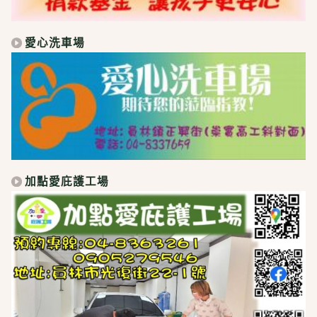
愛心洗車場
加點愛庇護工場