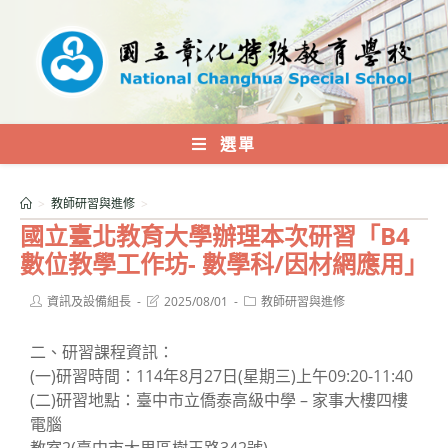
跳
轉
至
主
要
內
選單
容
>
教師研習與進修
>
國立臺北教育大學辦理本次研習「B4
數位教學工作坊- 數學科/因材網應用」
Post
Post
Post
資訊及設備組長
2025/08/01
教師研習與進修
author:
last
category:
modified:
二、研習課程資訊：
(一)研習時間：114年8月27日(星期三)上午09:20-11:40
(二)研習地點：臺中市立僑泰高級中學 – 家事大樓四樓
電腦