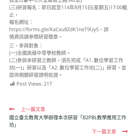
教室2(臺中市大里區樹王路342號)
(三)研習報名：即日起至114年8月15日(星期五)17:00截
止，
報名網址：
https://forms.gle/KaCxu8ZdK1neT9Uy5，詳
情資訊請參閱研習簡章。
三、參與對象：
(一)全國高級中等學校教師。
(二)參與本研習之教師，須先完成「A1. 數位學習工作
坊(一)」研習以及「A2. 數位學習工作坊(二)」研習，並
提供相關研習證明佐證。
Post Views:
217
Read
上一篇文章
國立臺北教育大學辦理本次研習「B2PBL教學應用工作
more
坊」
articles
下一篇文章